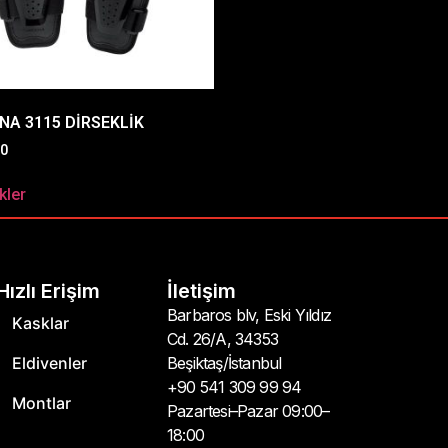
A 3115 DİRSEKLİK
00
kler
Hızlı Erişim
İletişim
Barbaros blv, Eski Yıldız
Kasklar
Cd. 26/A, 34353
Eldivenler
Beşiktaş/İstanbul
+90 541 309 99 94
Montlar
Pazartesi–Pazar 09:00–
18:00