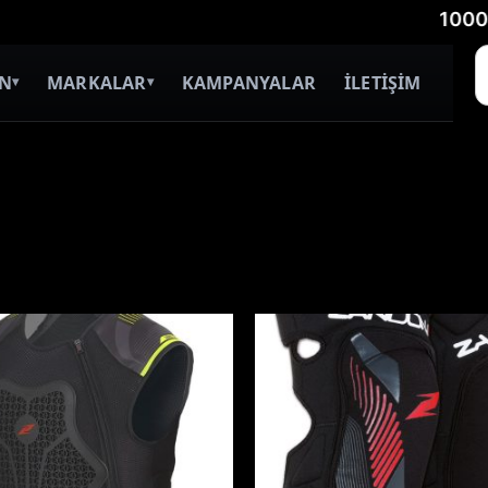
1000 TL Ü
İN
MARKALAR
KAMPANYALAR
İLETİŞİM
▾
▾