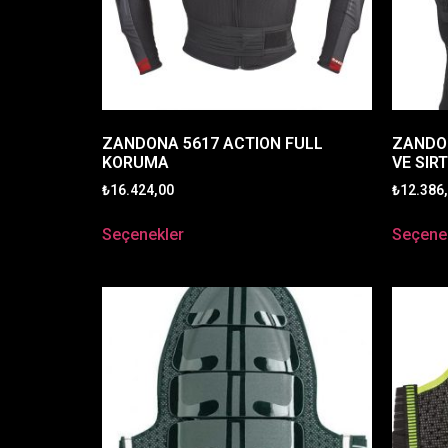
ZANDONA 5617 ACTION FULL
ZANDO
KORUMA
VE SIR
₺
16.424,00
₺
12.386
Seçenekler
Seçene