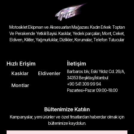
Motosiklet Ekipman ve Aksesuarları Mağazası. Kadın Erkek Toptan
Ve Perakende Yetkili Bayisi. Kasklar, Yedek parçaları, Mont, Ceket,
Eldiven, Kilitler, Yağmurluklar, Dizlikler, Korumalar, Telefon Tutucular
Hızlı Erişim
İletişim
Barbaros blv, Eski Yıldız Cd. 26/A,
Kasklar
Eldivenler
34353 Beşiktaş/İstanbul
+90 541 309 99 94
Montlar
Pazartesi–Pazar 09:00–18:00
Bültenimize Katılın
Kampanyalar, yeni ürünler ve özel fırsatlardan haberdar olmak için
bültenimize kaydolun.