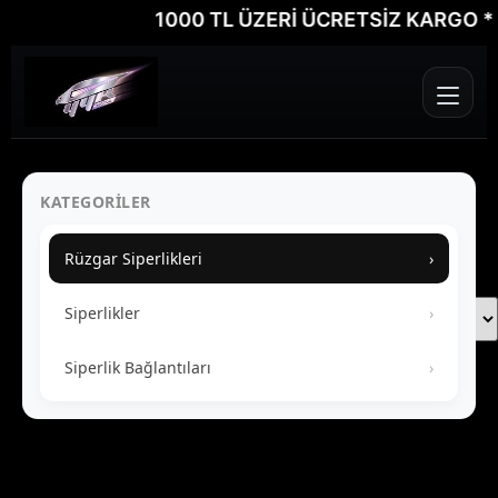
1000 TL ÜZERİ ÜCRETSİZ KARGO * VA
KATEGORILER
Rüzgar Siperlikleri
›
Siperlikler
›
Siperlik Bağlantıları
›