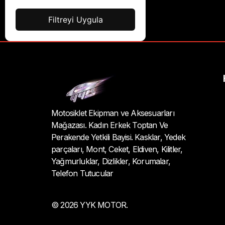
32
(14)
33
(10)
Filtreyi Uygula
34
(31)
35MM
(10)
36
(38)
37
(4)
38
(37)
39
(21)
39MM
(1)
3XL
(283)
3XL-4XL
(1)
4,7'/12cm
(2)
Motosiklet Ekipman ve Aksesuarları
40
(60)
Mağazası. Kadın Erkek Toptan Ve
41
(41)
Perakende Yetkili Bayisi. Kasklar, Yedek
42
(53)
43
(36)
parçaları, Mont, Ceket, Eldiven, Kilitler,
44
(46)
Yağmurluklar, Dizlikler, Korumalar,
45
(36)
Telefon Tutucular
46
(31)
47
(15)
48
(2)
© 2026 YYK MOTOR.
4XL
(86)
5,5'/14cm
(2)
50
(2)