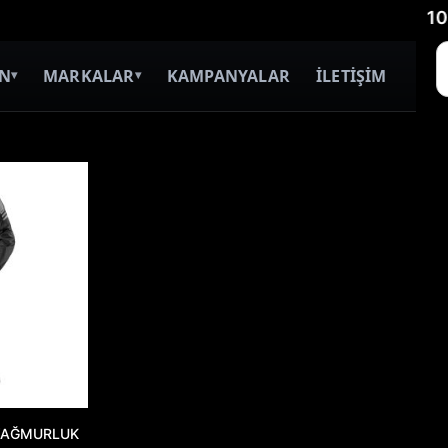
1000
İN
MARKALAR
KAMPANYALAR
İLETİŞİM
▾
▾
 YAĞMURLUK