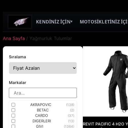
KENDİNİZ İÇİN
MOTOSİKLETİNİZ İÇ
▾
Ana Sayfa
/ Yağmurluk Tulumlar
Sıralama
Markalar
AKRAPOVIC
(138)
BETAC
(2)
CARDO
(37)
DIGERLERI
(13)
REVIT PACIFIC 4 H2O
GIVI
(1364)