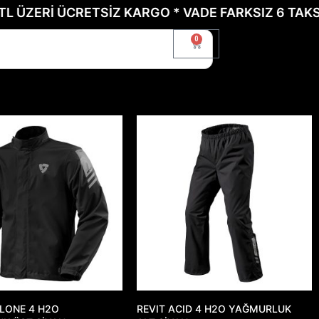
ZERİ ÜCRETSİZ KARGO * VADE FARKSIZ 6 TAKSİT İ
0
CLONE 4 H2O
REVIT ACID 4 H2O YAĞMURLUK