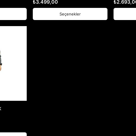
₺
3.499,00
₺
2.693,0
Seçenekler
K