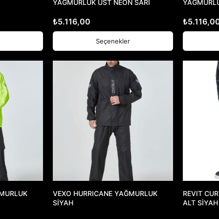
YAĞMURLUK ÜST NEON SARI
YAĞMURLU
₺
5.116,00
₺
5.116,0
Seçenekler
ĞMURLUK
VEXO HURRICANE YAĞMURLUK
REVIT CU
SİYAH
ALT SİYAH