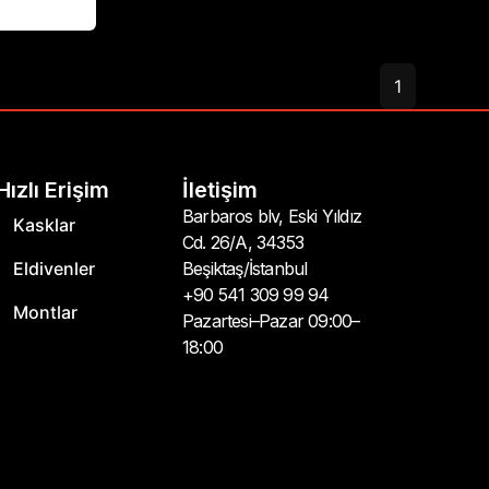
1
Hızlı Erişim
İletişim
Barbaros blv, Eski Yıldız
Kasklar
Cd. 26/A, 34353
Eldivenler
Beşiktaş/İstanbul
+90 541 309 99 94
Montlar
Pazartesi–Pazar 09:00–
18:00