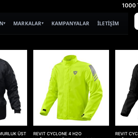
1000 TL Ü
İN
MARKALAR
KAMPANYALAR
İLETİŞİM
▾
▾
MURLUK ÜST
REVIT CYCLONE 4 H2O
REVIT CY