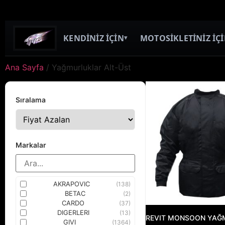
KENDİNİZ İÇİN
MOTOSİKLETİNİZ İÇ
▾
Ana Sayfa
/ Yağmurluklar Alt-Üst
Sıralama
Markalar
AKRAPOVIC
(138)
BETAC
(2)
CARDO
(37)
DIGERLERI
(13)
REVIT MONSOON YAĞ
GIVI
(1364)