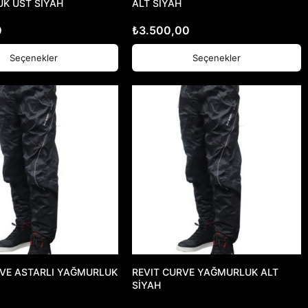
K ÜST SİYAH
ALT SİYAH
0
₺
3.500,00
Seçenekler
Seçenekler
RVE ASTARLI YAĞMURLUK
REVIT CURVE YAĞMURLUK ALT
SİYAH