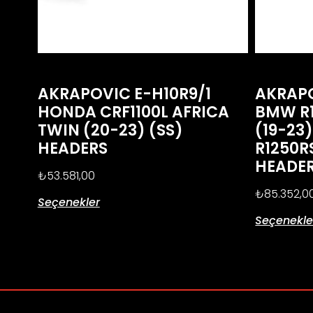
AKRAPOVIC E-H10R9/1
AKRAPO
HONDA CRF1100L AFRICA
BMW R
TWIN (20-23) (SS)
(19-23
HEADERS
R1250R
HEADE
₺
53.581,00
₺
85.352,0
Seçenekler
Seçenekle