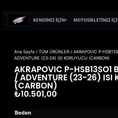
KENDİNİZ İÇİN
MOTOSİKLETİNİZ İÇ
▾
Ana Sayfa
/
TÜM ÜRÜNLER
/ AKRAPOVIC P-HSB13S
ADVENTURE (23-26) ISI KORUYUCU (CARBON)
AKRAPOVIC P-HSB13SO1 
/ ADVENTURE (23-26) IS
(CARBON)
₺
10.501,00
Beden