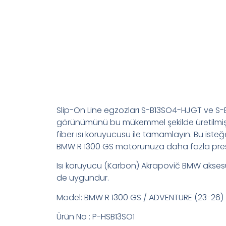
Slip-On Line egzozları S-B13SO4-HJGT ve S
görünümünü bu mükemmel şekilde üretilmiş
fiber ısı koruyucusu ile tamamlayın. Bu isteğ
BMW R 1300 GS motorunuza daha fazla prest
Isı koruyucu (Karbon) Akrapovič BMW akses
de uygundur.
Model: BMW R 1300 GS / ADVENTURE (23-26)
Ürün No : P-HSB13SO1