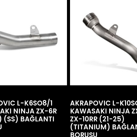
VIC L-K6SO8/1
AKRAPOVIC L-K10S
KI NINJA ZX-6R
KAWASAKI NINJA Z
) (SS) BAĞLANTI
ZX-10RR (21-25)
U
(TITANIUM) BAĞLA
BORUSU