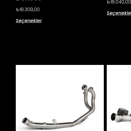
₺
18.040,0
₺
18.309,00
Seçenekle
Seçenekler