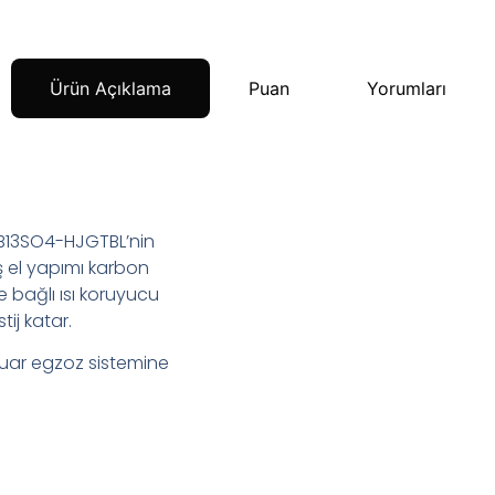
Ürün Açıklama
Puan
Yorumları
-B13SO4-HJGTBL’nin
 el yapımı karbon
e bağlı ısı koruyucu
ij katar.
uar egzoz sistemine