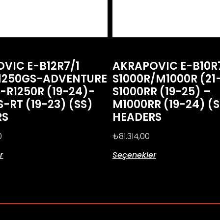
VIC E-B12R7/1
AKRAPOVIC E-B10
1250GS-ADVENTURE
S1000R/M1000R (21
)-R1250R (19-24)-
S1000RR (19-25) –
S-RT (19-23) (SS)
M1000RR (19-24) (S
RS
HEADERS
0
₺
81.314,00
r
Seçenekler