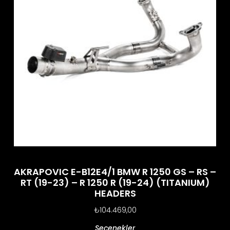
AKRAPOVIC E-B12E4/1 BMW R 1250 GS – RS –
RT (19-23) – R 1250 R (19-24) (TITANIUM)
HEADERS
₺
104.469,00
Seçenekler