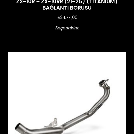
ZX-10R – ZX-10RR (21-25) (TITANIUM)
BAĞLANTI BORUSU
₺
24.771,00
Seçenekler