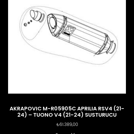
AKRAPOVIC M-R05905C APRILIA RSV4 (21-
24) – TUONO V4 (21-24) SUSTURUCU
₺
61.389,00