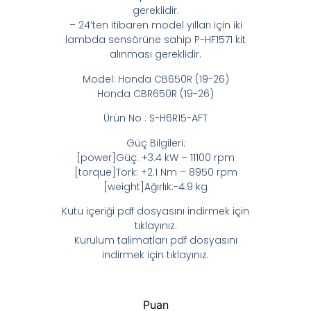
gereklidir.
– 24’ten itibaren model yılları için iki
lambda sensörüne sahip P-HF1571 kit
alınması gereklidir.
Model: Honda CB650R (19-26)
Honda CBR650R (19-26)
Ürün No : S-H6R15-AFT
Güç Bilgileri:
[power]Güç: +3.4 kW – 11100 rpm
[torque]Tork: +2.1 Nm – 8950 rpm
[weight]Ağırlık:-4.9 kg
Kutu içeriği pdf dosyasını indirmek için
tıklayınız.
Kurulum talimatları pdf dosyasını
indirmek için tıklayınız.
Puan