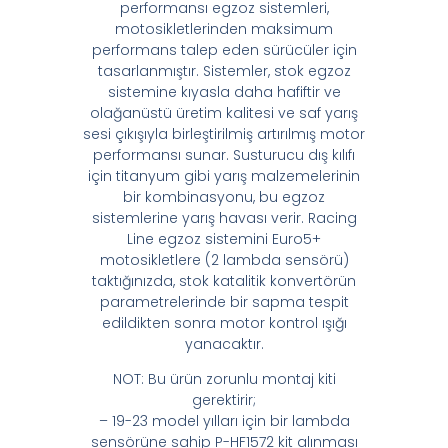
performansı egzoz sistemleri,
motosikletlerinden maksimum
performans talep eden sürücüler için
tasarlanmıştır. Sistemler, stok egzoz
sistemine kıyasla daha hafiftir ve
olağanüstü üretim kalitesi ve saf yarış
sesi çıkışıyla birleştirilmiş artırılmış motor
performansı sunar. Susturucu dış kılıfı
için titanyum gibi yarış malzemelerinin
bir kombinasyonu, bu egzoz
sistemlerine yarış havası verir. Racing
Line egzoz sistemini Euro5+
motosikletlere (2 lambda sensörü)
taktığınızda, stok katalitik konvertörün
parametrelerinde bir sapma tespit
edildikten sonra motor kontrol ışığı
yanacaktır.
NOT: Bu ürün zorunlu montaj kiti
gerektirir;
– 19-23 model yılları için bir lambda
sensörüne sahip P-HF1572 kit alınması