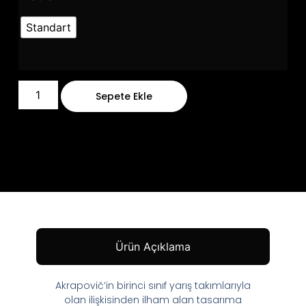
Standart
Sepete Ekle
Ürün Açıklama
Akrapovič’in birinci sınıf yarış takımlarıyla
olan ilişkisinden ilham alan tasarıma