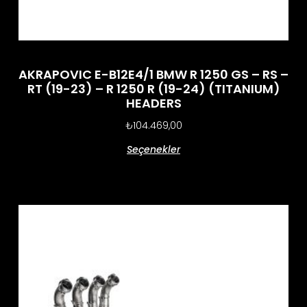
AKRAPOVIC E-B12E4/1 BMW R 1250 GS – RS –
RT (19-23) – R 1250 R (19-24) (TITANIUM)
HEADERS
₺
104.469,00
Seçenekler