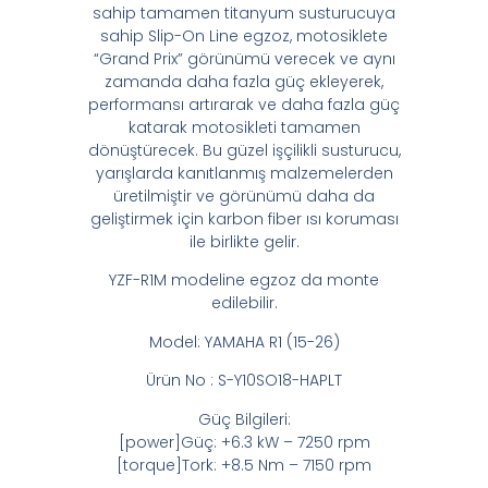
sahip tamamen titanyum susturucuya
sahip Slip-On Line egzoz, motosiklete
“Grand Prix” görünümü verecek ve aynı
zamanda daha fazla güç ekleyerek,
performansı artırarak ve daha fazla güç
katarak motosikleti tamamen
dönüştürecek. Bu güzel işçilikli susturucu,
yarışlarda kanıtlanmış malzemelerden
üretilmiştir ve görünümü daha da
geliştirmek için karbon fiber ısı koruması
ile birlikte gelir.
YZF-R1M modeline egzoz da monte
edilebilir.
Model: YAMAHA R1 (15-26)
Ürün No : S-Y10SO18-HAPLT
Güç Bilgileri:
[power]Güç: +6.3 kW – 7250 rpm
[torque]Tork: +8.5 Nm – 7150 rpm