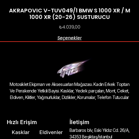
AKRAPOVIC V-TUV049/1 BMW S 1000 XR / M
1000 XR (20-26) SUSTURUCU
₺
4.039,00
Seçenekler
Motosiklet Ekipman ve Aksesuarları Mağazası. Kadın Erkek Toptan
Ve Perakende Yetkili Bayisi. Kasklar, Yedek parçaları, Mont, Ceket,
Eldiven, Kilitler, Yağmurluklar, Dizlikler, Korumalar, Telefon Tutucular
Hızlı Erişim
İletişim
Barbaros blv, Eski Yıldız Cd. 26/A,
Kasklar
Eldivenler
34353 Beşiktaş/İstanbul