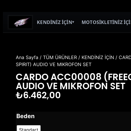
KENDİNİZ İÇİN
MOTOSİKLETİNİZ İÇ
▾
Ana Sayfa
/
TÜM ÜRÜNLER
/
KENDİNİZ İÇİN
/ CAR
SPIRIT) AUDIO VE MIKROFON SET
CARDO ACC00008 (FREE
AUDIO VE MIKROFON SET
₺
6.462,00
Beden
Standart