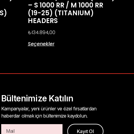
– S 1000 RR / M 1000 RR
S)
(19-25) (TITANIUM)
HEADERS
₺
134.894,00
Seçenekler
Bültenimize Katılın
Kampanyalar, yeni ürünler ve özel fırsatlardan
haberdar olmak için bültenimize kaydolun.
Kayıt Ol