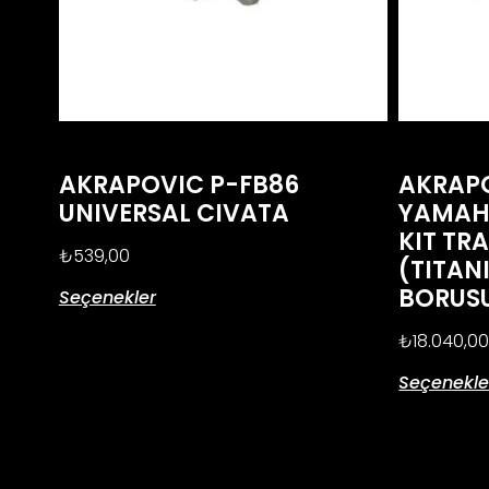
AKRAPOVIC P-FB86
AKRAPO
UNIVERSAL CIVATA
YAMAHA
KIT TR
₺
539,00
(TITAN
BORUS
Seçenekler
₺
18.040,0
Seçenekle