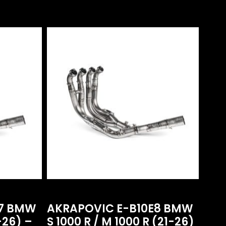
R7 BMW
AKRAPOVIC E-B10E8 BMW
-26) –
S 1000 R / M 1000 R (21-26)