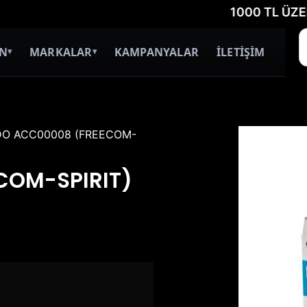
1000 TL ÜZERİ ÜCR
İN
MARKALAR
KAMPANYALAR
İLETİŞİM
▾
▾
DO ACC00008 (FREECOM-
COM-SPIRIT)