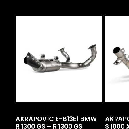
AKRAPOVIC E-B13E1 BMW
AKRAP
R 1300 GS – R 1300 GS
S 1000 