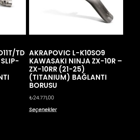
O11T/TD
AKRAPOVIC L-K10SO9
 SLIP-
KAWASAKI NINJA ZX-10R –
ZX-10RR (21-25)
NTI
(TITANIUM) BAĞLANTI
BORUSU
₺
24.771,00
Seçenekler