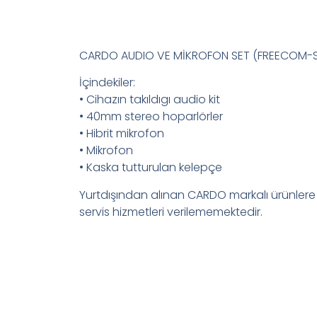
CARDO AUDIO VE MİKROFON SET (FREECOM-SP
İçindekiler:
• Cihazın takıldıgı audio kit
• 40mm stereo hoparlörler
• Hibrit mikrofon
• Mikrofon
• Kaska tutturulan kelepçe
Yurtdışından alınan CARDO markalı ürünlere
servis hizmetleri verilememektedir.