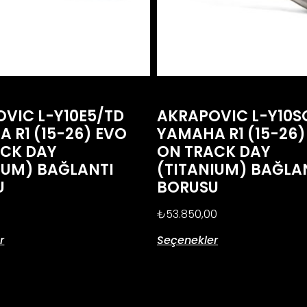
VIC L-Y10E5/TD
AKRAPOVIC L-Y10S
 R1 (15-26) EVO
YAMAHA R1 (15-26)
ACK DAY
ON TRACK DAY
IUM) BAĞLANTI
(TITANIUM) BAĞLA
U
BORUSU
0
₺
53.850,00
r
Seçenekler