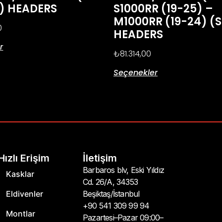
S) HEADERS
S1000RR (19-25) –
M1000RR (19-24) (S
0
HEADERS
r
₺
81.314,00
Seçenekler
Hızlı Erişim
İletişim
Barbaros blv, Eski Yıldız
Kasklar
Cd. 26/A, 34353
Eldivenler
Beşiktaş/İstanbul
+90 541 309 99 94
Montlar
Pazartesi–Pazar 09:00–