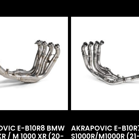
OVIC E-B10R8 BMW
AKRAPOVIC E-B10
XR / M 1000 XR (20-
S1000R/M1000R (21