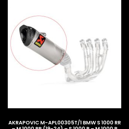
AKRAPOVIC M-APL00305T/1 BMW S 1000 RR
– M 1000 RR (19-24) – S 1000 R – M 1000 R