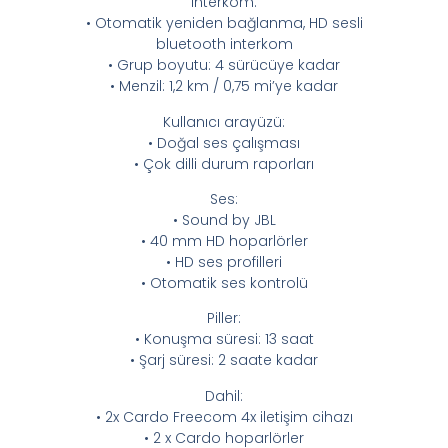
interkom:
• Otomatik yeniden bağlanma, HD sesli
bluetooth interkom
• Grup boyutu: 4 sürücüye kadar
• Menzil: 1,2 km / 0,75 mi’ye kadar
Kullanıcı arayüzü:
• Doğal ses çalışması
• Çok dilli durum raporları
Ses:
• Sound by JBL
• 40 mm HD hoparlörler
• HD ses profilleri
• Otomatik ses kontrolü
Piller:
• Konuşma süresi: 13 saat
• Şarj süresi: 2 saate kadar
Dahil:
• 2x Cardo Freecom 4x iletişim cihazı
• 2 x Cardo hoparlörler