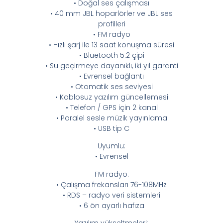
• Doğal ses çalışması
• 40 mm JBL hoparlörler ve JBL ses
profilleri
• FM radyo
• Hızlı şarj ile 13 saat konuşma süresi
• Bluetooth 5.2 çipi
• Su geçirmeye dayanıklı, iki yıl garanti
• Evrensel bağlantı
• Otomatik ses seviyesi
• Kablosuz yazılım güncellemesi
• Telefon / GPS için 2 kanal
• Paralel sesle müzik yayınlama
• USB tip C
Uyumlu:
• Evrensel
FM radyo:
• Çalışma frekansları 76-108MHz
• RDS – radyo veri sistemleri
• 6 ön ayarlı hafıza