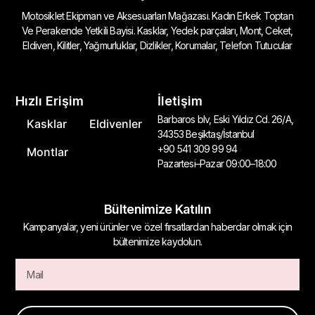
Motosiklet Ekipman ve Aksesuarları Mağazası. Kadın Erkek Toptan
Ve Perakende Yetkili Bayisi. Kasklar, Yedek parçaları, Mont, Ceket,
Eldiven, Kilitler, Yağmurluklar, Dizlikler, Korumalar, Telefon Tutucular
Hızlı Erişim
İletişim
Barbaros blv, Eski Yıldız Cd. 26/A,
Kasklar
Eldivenler
34353 Beşiktaş/İstanbul
+90 541 309 99 94
Montlar
Pazartesi–Pazar 09:00–18:00
Bültenimize Katılın
Kampanyalar, yeni ürünler ve özel fırsatlardan haberdar olmak için
bültenimize kaydolun.