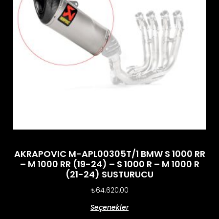
AKRAPOVIC M-APL00305T/1 BMW S 1000 RR
– M 1000 RR (19-24) – S 1000 R – M 1000 R
(21-24) SUSTURUCU
₺
64.620,00
Seçenekler