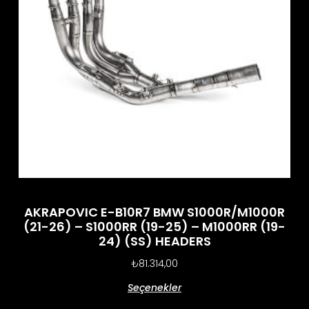
AKRAPOVIC E-B10R7 BMW S1000R/M1000R
(21-26) – S1000RR (19-25) – M1000RR (19-
24) (SS) HEADERS
₺
81.314,00
Seçenekler