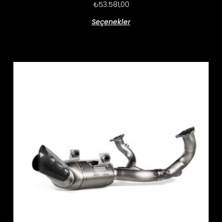
₺
53.581,00
Seçenekler