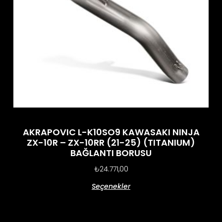
AKRAPOVIC L-K10SO9 KAWASAKI NINJA
ZX-10R – ZX-10RR (21-25) (TITANIUM)
BAĞLANTI BORUSU
₺
24.771,00
Seçenekler