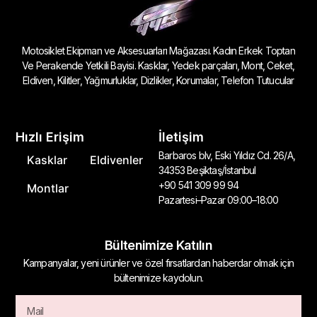
Motosiklet Ekipman ve Aksesuarları Mağazası. Kadın Erkek Toptan
Ve Perakende Yetkili Bayisi. Kasklar, Yedek parçaları, Mont, Ceket,
Eldiven, Kilitler, Yağmurluklar, Dizlikler, Korumalar, Telefon Tutucular
Hızlı Erişim
İletişim
Barbaros blv, Eski Yıldız Cd. 26/A,
Kasklar
Eldivenler
34353 Beşiktaş/İstanbul
+90 541 309 99 94
Montlar
Pazartesi–Pazar 09:00–18:00
Bültenimize Katılın
Kampanyalar, yeni ürünler ve özel fırsatlardan haberdar olmak için
bültenimize kaydolun.