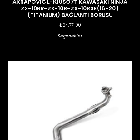
AKRAPOVIC L-K10SO7T KAWASAKI NINJA
ZX-10RR-ZX-10R-ZX-10RSE(16-20)
(TITANIUM) BAĞLANTI BORUSU
₺
24.771,00
Seçenekler