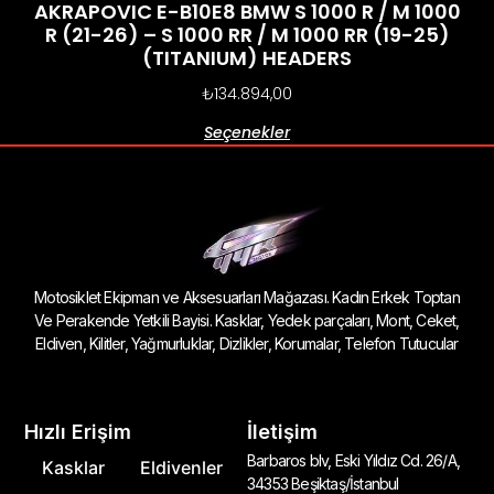
AKRAPOVIC E-B10E8 BMW S 1000 R / M 1000
R (21-26) – S 1000 RR / M 1000 RR (19-25)
(TITANIUM) HEADERS
₺
134.894,00
Seçenekler
Motosiklet Ekipman ve Aksesuarları Mağazası. Kadın Erkek Toptan
Ve Perakende Yetkili Bayisi. Kasklar, Yedek parçaları, Mont, Ceket,
Eldiven, Kilitler, Yağmurluklar, Dizlikler, Korumalar, Telefon Tutucular
Hızlı Erişim
İletişim
Barbaros blv, Eski Yıldız Cd. 26/A,
Kasklar
Eldivenler
34353 Beşiktaş/İstanbul