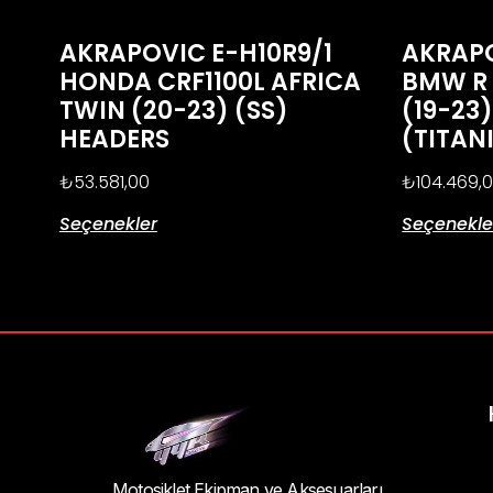
AKRAPOVIC E-H10R9/1
AKRAPO
HONDA CRF1100L AFRICA
BMW R 
TWIN (20-23) (SS)
(19-23)
HEADERS
(TITAN
₺
53.581,00
₺
104.469,
Seçenekler
Seçenekle
Motosiklet Ekipman ve Aksesuarları