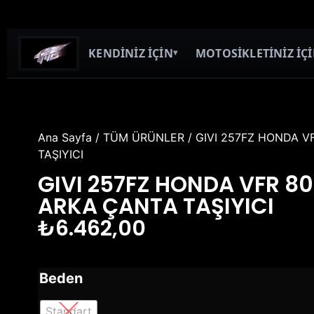
KENDİNİZ İÇİN
MOTOSİKLETİNİZ İÇ
▾
Ana Sayfa
/
TÜM ÜRÜNLER
/ GIVI 257FZ HONDA V
TAŞIYICI
GIVI 257FZ HONDA VFR 80
ARKA ÇANTA TAŞIYICI
₺
6.462,00
Beden
Standart