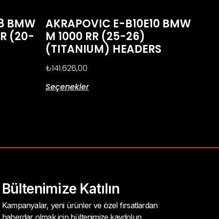
R8 BMW
AKRAPOVIC E-B10E10 BMW
XR (20-
M 1000 RR (25-26)
(TITANIUM) HEADERS
₺
141.626,00
Seçenekler
Bültenimize Katılın
Kampanyalar, yeni ürünler ve özel fırsatlardan
haberdar olmak için bültenimize kaydolun.