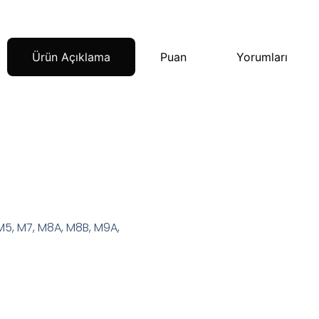
Ürün Açıklama
Puan
Yorumları
M5, M7, M8A, M8B, M9A,