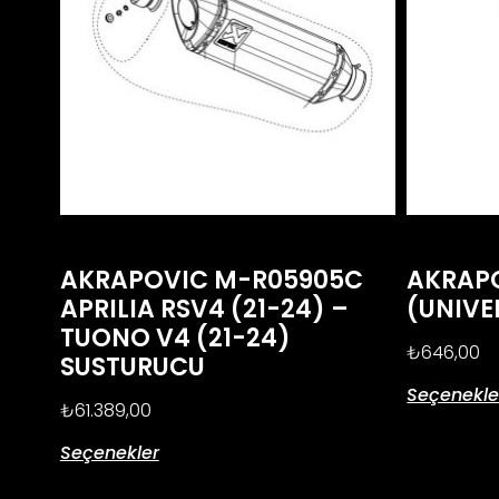
AKRAPOVIC M-R05905C
AKRAPO
APRILIA RSV4 (21-24) –
(UNIVE
TUONO V4 (21-24)
₺
646,00
SUSTURUCU
Seçenekle
₺
61.389,00
Seçenekler