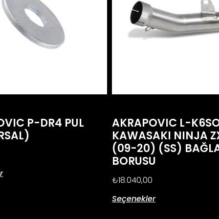
VIC P-DR4 PUL
AKRAPOVIC L-K6SO
RSAL)
KAWASAKI NINJA Z
(09-20) (SS) BAĞL
BORUSU
r
₺
18.040,00
Seçenekler