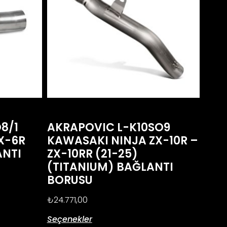
8/1
AKRAPOVIC L-K10SO9
X-6R
KAWASAKI NINJA ZX-10R –
ANTI
ZX-10RR (21-25)
(TITANIUM) BAĞLANTI
BORUSU
₺
24.771,00
Seçenekler