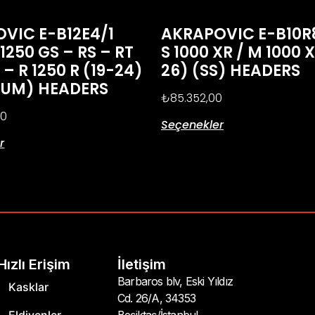
VIC E-B12E4/1
AKRAPOVIC E-B10
1250 GS – RS – RT
S 1000 XR / M 1000 
 – R 1250 R (19-24)
26) (SS) HEADERS
IUM) HEADERS
₺
85.352,00
00
Seçenekler
r
Hızlı Erişim
İletişim
Barbaros blv, Eski Yıldız
Kasklar
Cd. 26/A, 34353
Eldivenler
Beşiktaş/İstanbul