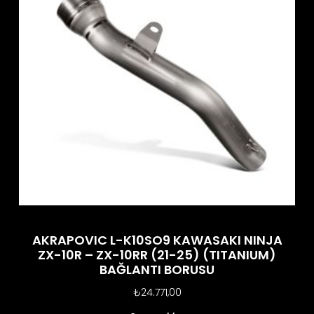
AKRAPOVIC L-K10SO9 KAWASAKI NINJA
ZX-10R – ZX-10RR (21-25) (TITANIUM)
BAĞLANTI BORUSU
₺
24.771,00