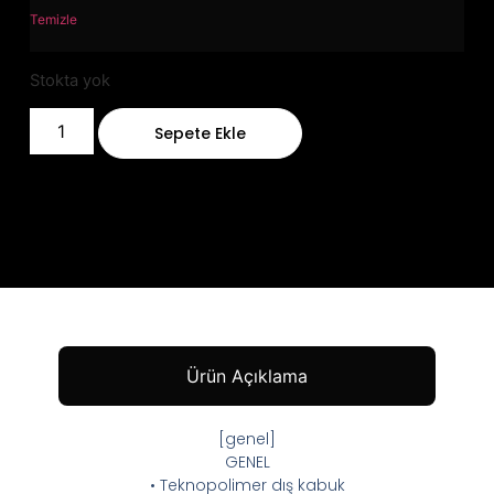
Temizle
Stokta yok
Sepete Ekle
Ürün Açıklama
[genel]
GENEL
• Teknopolimer dış kabuk