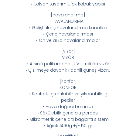
• İtalyan tasarım ufak kabuk yapısı
[havalandirma]
HAVALANDIRMA
• Geliştirilmiş havalandırma kanalları
• Çene havalandırması
• Ön ve arka havalandırmalar
[vizor]
VİZÖR
• A sınıfı polikarbonat, UV filtreli ön vizör
• Çizilmeye dayanıklı dahili güneş vizörü
[konfor]
KONFOR
• Konforlu çıkarılabilir ve yıkanabilir iç
pedler
• Hava dağıtıcı burunluk
• Sökülebilir çene altı perdesi
• Mikrometrik çene altı bağlantı sistemi
• Ağırlık 1490g +/- 50 gr