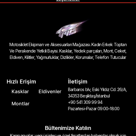
Motosiklet Ekipman ve Aksesuarları Mağazası. Kadın Erkek Toptan
Ve Perakende Yetkili Bayisi. Kasklar, Yedek parçaları, Mont, Ceket,
Eldiven, Kilitler, Yağmurluklar, Dizlikler, Korumalar, Telefon Tutucular
Hızlı Erişim
İletişim
Barbaros blv, Eski Yıldız Cd. 26/A,
Kasklar
Eldivenler
34353 Beşiktaş/İstanbul
+90 541 309 99 94
Montlar
Pazartesi–Pazar 09:00–18:00
Bültenimize Katılın
Kampanyalar, yeni ürünler ve özel fırsatlardan haberdar olmak için