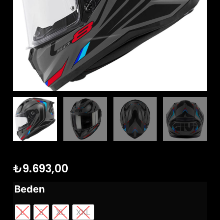
₺
9.693,00
Beden
L
S
XL
XXL