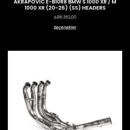
AKRAPOVIC E-B10R8 BMW S 1000 XR / M
1000 XR (20-26) (SS) HEADERS
₺
85.352,00
Seçenekler