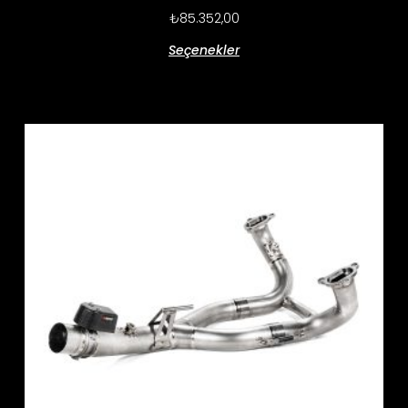
₺
85.352,00
Seçenekler