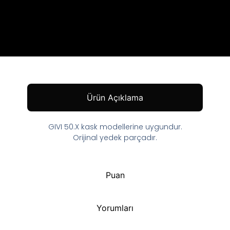
Ürün Açıklama
GIVI 50.X kask modellerine uygundur.
Orijinal yedek parçadır.
Puan
Yorumları