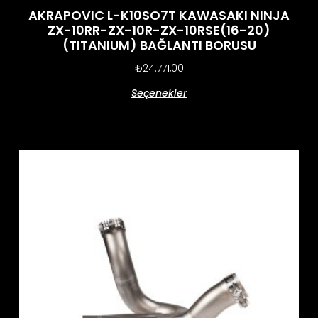
AKRAPOVIC L-K10SO7T KAWASAKI NINJA
ZX-10RR-ZX-10R-ZX-10RSE(16-20)
(TITANIUM) BAĞLANTI BORUSU
₺
24.771,00
Seçenekler