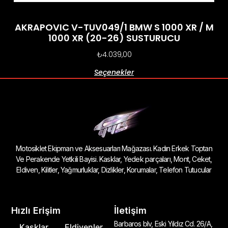
AKRAPOVIC V-TUV049/1 BMW S 1000 XR / M
1000 XR (20-26) SUSTURUCU
₺
4.039,00
Seçenekler
Motosiklet Ekipman ve Aksesuarları Mağazası. Kadın Erkek Toptan
Ve Perakende Yetkili Bayisi. Kasklar, Yedek parçaları, Mont, Ceket,
Eldiven, Kilitler, Yağmurluklar, Dizlikler, Korumalar, Telefon Tutucular
Hızlı Erişim
İletişim
Barbaros blv, Eski Yıldız Cd. 26/A,
Kasklar
Eldivenler