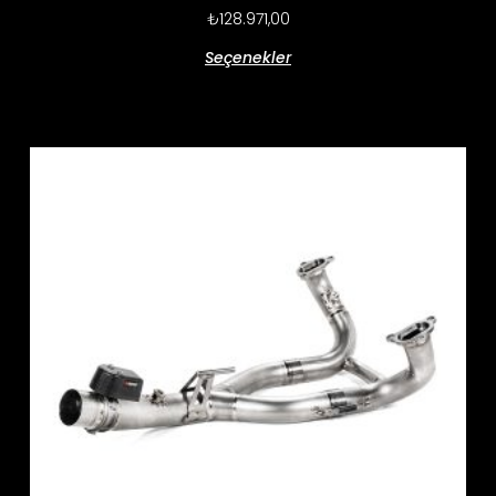
₺
128.971,00
Seçenekler