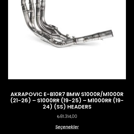
AKRAPOVIC E-B10R7 BMW S1000R/M1000R
(21-26) – S1000RR (19-25) – M1000RR (19-
24) (SS) HEADERS
₺
81.314,00
Seçenekler