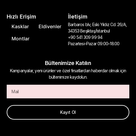
Hızlı Erişim
İletişim
Barbaros blv, Eski Yıldız Cd. 26/A,
Kasklar
Eldivenler
34353 Beşiktaş/İstanbul
+90 541 309 99 94
Montlar
Pazartesi–Pazar 09:00–18:00
Bültenimize Katılın
Kampanyalar, yeni ürünler ve özel fırsatlardan haberdar olmak için
bültenimize kaydolun.
Kayıt Ol