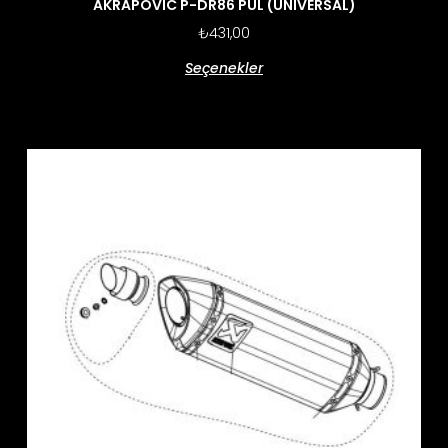
AKRAPOVIC P-DR86 PUL (UNIVERSAL)
₺
431,00
Seçenekler