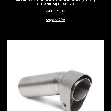
AKRAPOVIC E-B10E10 BMW M 1000 RR (25-26)
(TITANIUM) HEADERS
₺
141.626,00
Seçenekler