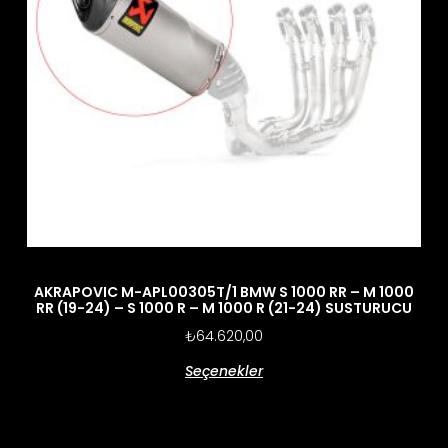
AKRAPOVIC M-APL00305T/1 BMW S 1000 RR – M 1000
RR (19-24) – S 1000 R – M 1000 R (21-24) SUSTURUCU
₺
64.620,00
Seçenekler