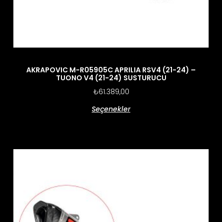
AKRAPOVIC M-R05905C APRILIA RSV4 (21-24) –
TUONO V4 (21-24) SUSTURUCU
₺
61.389,00
Seçenekler