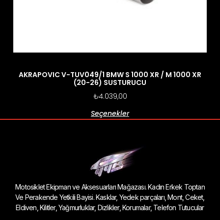
AKRAPOVIC V-TUV049/1 BMW S 1000 XR / M 1000 XR
(20-26) SUSTURUCU
₺
4.039,00
Seçenekler
Motosiklet Ekipman ve Aksesuarları Mağazası. Kadın Erkek Toptan
Ve Perakende Yetkili Bayisi. Kasklar, Yedek parçaları, Mont, Ceket,
Eldiven, Kilitler, Yağmurluklar, Dizlikler, Korumalar, Telefon Tutucular