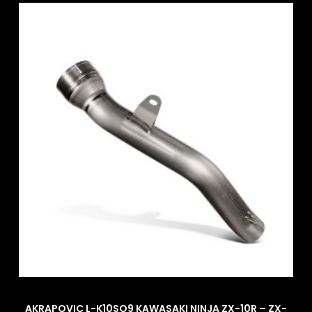
AKRAPOVIC L-K10SO9 KAWASAKI NINJA ZX-10R – ZX-