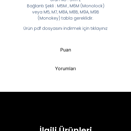
Bağlantı Şekli : M5M , M6M (Monolock)
veya M5, M7, M8A, M8B, M9A, M9B
(Monokey) tabla gereklidir.
Ürün pdf dosyasını indirmek için tıklayınız
Puan
Yorumları
İlgili Ürünleri