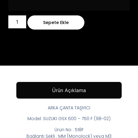
Sepete Ekle
Ürün Açıklama
ARKA ÇANTA TAŞIYICI
Model: SUZUKI GSX 600 – 750 F (98-02)
Ürün No : 518F
Bağlantı Şekli : MM (Monolock) veya M3