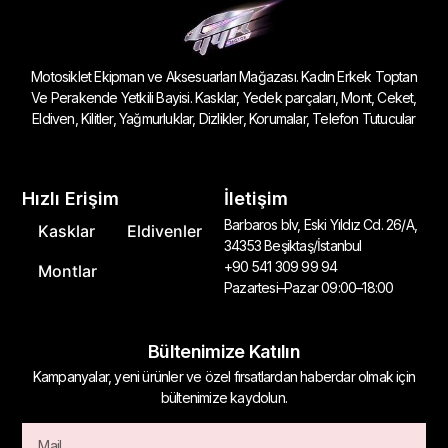
Motosiklet Ekipman ve Aksesuarları Mağazası. Kadın Erkek Toptan
Ve Perakende Yetkili Bayisi. Kasklar, Yedek parçaları, Mont, Ceket,
Eldiven, Kilitler, Yağmurluklar, Dizlikler, Korumalar, Telefon Tutucular
Hızlı Erişim
İletişim
Barbaros blv, Eski Yıldız Cd. 26/A,
Kasklar
Eldivenler
34353 Beşiktaş/İstanbul
+90 541 309 99 94
Montlar
Pazartesi–Pazar 09:00–18:00
Bültenimize Katılın
Kampanyalar, yeni ürünler ve özel fırsatlardan haberdar olmak için
bültenimize kaydolun.