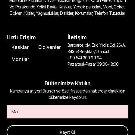
Motosiklet Ekipman ve Aksesuarları Mağazası. Kadın Erkek Toptan
Ve Perakende Yetkili Bayisi. Kasklar, Yedek parçaları, Mont, Ceket,
Eldiven, Kilitler, Yağmurluklar, Dizlikler, Korumalar, Telefon Tutucular
Hızlı Erişim
İletişim
Barbaros blv, Eski Yıldız Cd. 26/A,
Kasklar
Eldivenler
34353 Beşiktaş/İstanbul
+90 541 309 99 94
Montlar
Pazartesi–Pazar 09:00–18:00
Bültenimize Katılın
Kampanyalar, yeni ürünler ve özel fırsatlardan haberdar olmak için
bültenimize kaydolun.
Kayıt Ol