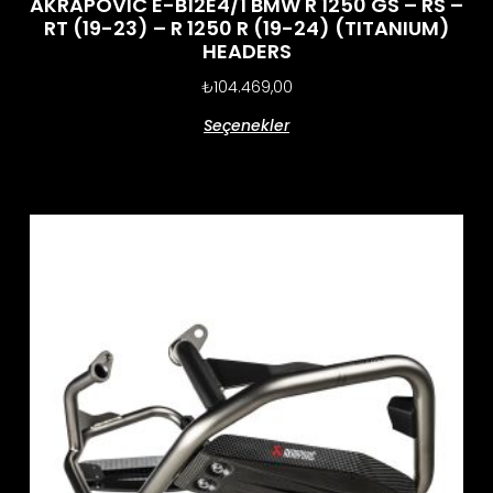
AKRAPOVIC E-B12E4/1 BMW R 1250 GS – RS –
RT (19-23) – R 1250 R (19-24) (TITANIUM)
HEADERS
₺
104.469,00
Seçenekler