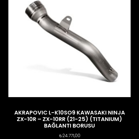
AKRAPOVIC L-K10SO9 KAWASAKI NINJA
ZX-10R – ZX-10RR (21-25) (TITANIUM)
BAĞLANTI BORUSU
₺
24.771,00