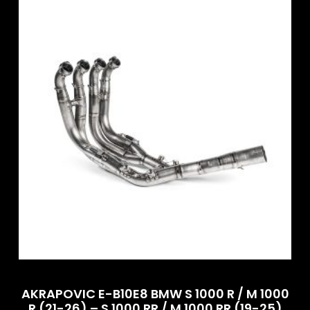
AKRAPOVIC E-B10E8 BMW S 1000 R / M 1000
R (21-26) – S 1000 RR / M 1000 RR (19-25)