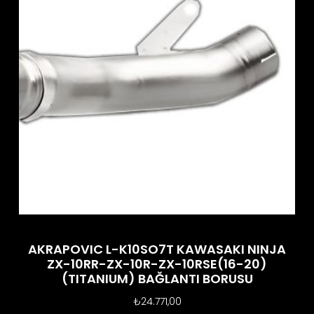
AKRAPOVIC L-K10SO7T KAWASAKI NINJA
ZX-10RR-ZX-10R-ZX-10RSE(16-20)
(TITANIUM) BAĞLANTI BORUSU
₺
24.771,00