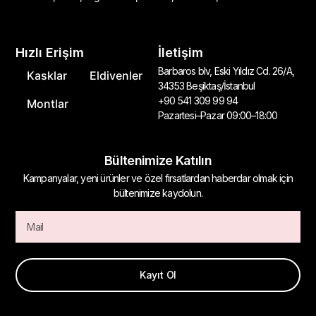
Hızlı Erişim
İletişim
Barbaros blv, Eski Yıldız Cd. 26/A,
Kasklar
Eldivenler
34353 Beşiktaş/İstanbul
+90 541 309 99 94
Montlar
Pazartesi–Pazar 09:00–18:00
Bültenimize Katılın
Kampanyalar, yeni ürünler ve özel fırsatlardan haberdar olmak için
bültenimize kaydolun.
Kayıt Ol