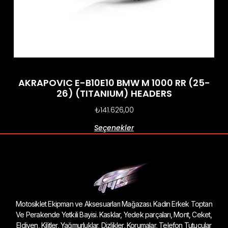
AKRAPOVIC E-B10E10 BMW M 1000 RR (25-
26) (TITANIUM) HEADERS
₺
141.626,00
Seçenekler
Motosiklet Ekipman ve Aksesuarları Mağazası. Kadın Erkek Toptan
Ve Perakende Yetkili Bayisi. Kasklar, Yedek parçaları, Mont, Ceket,
Eldiven, Kilitler, Yağmurluklar, Dizlikler, Korumalar, Telefon Tutucular