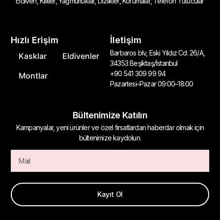
Eldiven, Kilitler, Yağmurluklar, Dizlikler, Korumalar, Telefon Tutucular
Hızlı Erişim
İletişim
Barbaros blv, Eski Yıldız Cd. 26/A,
Kasklar
Eldivenler
34353 Beşiktaş/İstanbul
+90 541 309 99 94
Montlar
Pazartesi–Pazar 09:00–18:00
Bültenimize Katılın
Kampanyalar, yeni ürünler ve özel fırsatlardan haberdar olmak için
bültenimize kaydolun.
Kayıt Ol