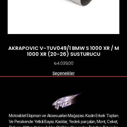
AKRAPOVIC V-TUV049/1 BMW S 1000 XR / M
1000 XR (20-26) SUSTURUCU
₺
4.039,00
Seçenekler
Motosiklet Ekipman ve Aksesuarları Mağazası. Kadın Erkek Toptan
Ve Perakende Yetkili Bayisi. Kasklar, Yedek parçaları, Mont, Ceket,