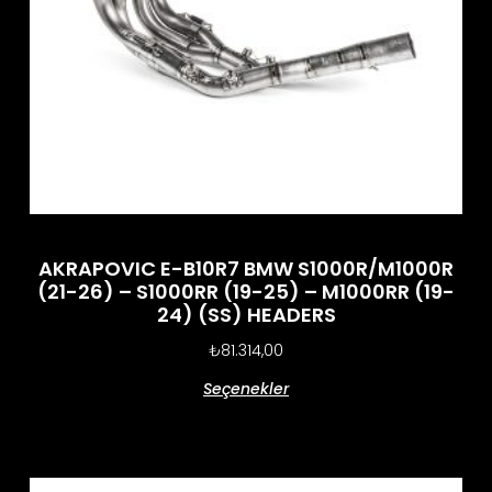
AKRAPOVIC E-B10R7 BMW S1000R/M1000R
(21-26) – S1000RR (19-25) – M1000RR (19-
24) (SS) HEADERS
₺
81.314,00
Seçenekler