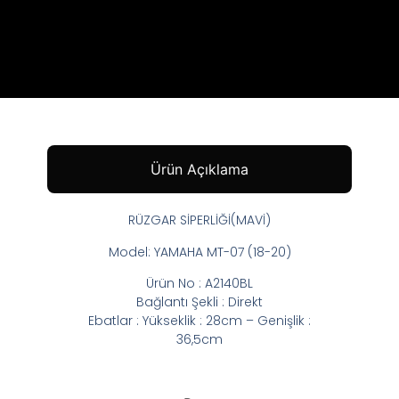
Ürün Açıklama
RÜZGAR SİPERLİĞİ(MAVİ)
Model: YAMAHA MT-07 (18-20)
Ürün No : A2140BL
Bağlantı Şekli : Direkt
Ebatlar : Yükseklik : 28cm – Genişlik :
36,5cm