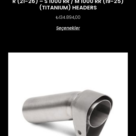
R (21-26) – S 1000 RR / M 1000 RR (19-25)
(TITANIUM) HEADERS
₺
134.894,00
Seçenekler