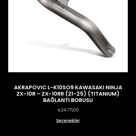
AKRAPOVIC L-K10SO9 KAWASAKI NINJA
ZX-10R – ZX-10RR (21-25) (TITANIUM)
BAĞLANTI BORUSU
₺
24.771,00
Seçenekler