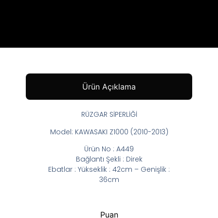
Ürün Açıklama
RÜZGAR SİPERLİĞİ
Model: KAWASAKI Z1000 (2010-2013)
Ürün No : A449
Bağlantı Şekli : Direk
Ebatlar : Yükseklik : 42cm – Genişlik :
36cm
Puan