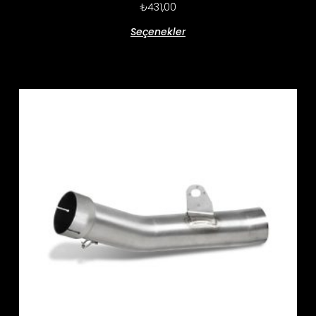
₺
431,00
Seçenekler