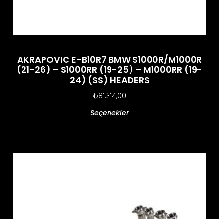
AKRAPOVIC E-B10R7 BMW S1000R/M1000R
(21-26) – S1000RR (19-25) – M1000RR (19-
24) (SS) HEADERS
₺
81.314,00
Seçenekler