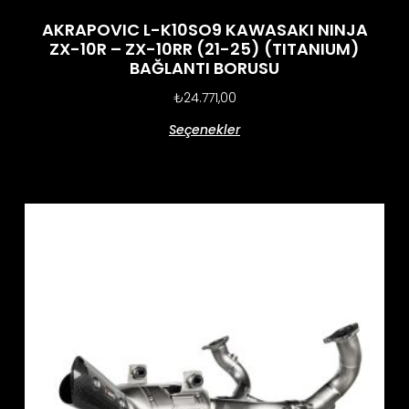
AKRAPOVIC L-K10SO9 KAWASAKI NINJA
ZX-10R – ZX-10RR (21-25) (TITANIUM)
BAĞLANTI BORUSU
₺
24.771,00
Seçenekler