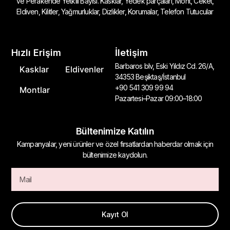
Ve Perakende Yetkili Bayisi. Kasklar, Yedek parçaları, Mont, Ceket,
Eldiven, Kilitler, Yağmurluklar, Dizlikler, Korumalar, Telefon Tutucular
Hızlı Erişim
İletişim
Barbaros blv, Eski Yıldız Cd. 26/A,
Kasklar
Eldivenler
34353 Beşiktaş/İstanbul
+90 541 309 99 94
Montlar
Pazartesi–Pazar 09:00–18:00
Bültenimize Katılın
Kampanyalar, yeni ürünler ve özel fırsatlardan haberdar olmak için
bültenimize kaydolun.
Kayıt Ol