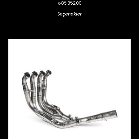
₺
85.352,00
Seçenekler