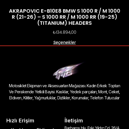
AKRAPOVIC E-B10E8 BMW S 1000 R / M 1000
R (21-26) – S 1000 RR / M 1000 RR (19-25)
(TITANIUM) HEADERS
₺
134.894,00
Seçenekler
Motosiklet Ekipman ve Aksesuarları Mağazası. Kadın Erkek Toptan
Ve Perakende Yetkili Bayisi. Kasklar, Yedek parçaları, Mont, Ceket,
Eldiven, Kilitler, Yağmurluklar, Dizlikler, Korumalar, Telefon Tutucular
Hızlı Erişim
İletişim
Barbaros blv, Eski Yıldız Cd. 26/A,