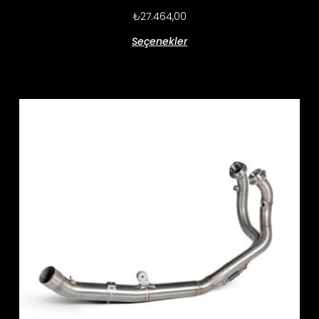
₺
27.464,00
Seçenekler