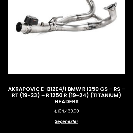
AKRAPOVIC E-B12E4/1 BMW R 1250 GS – RS –
RT (19-23) – R 1250 R (19-24) (TITANIUM)
HEADERS
₺
104.469,00
Seçenekler