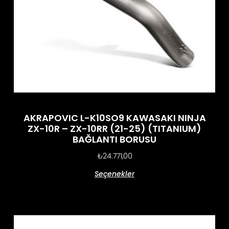
AKRAPOVIC L-K10SO9 KAWASAKI NINJA
ZX-10R – ZX-10RR (21-25) (TITANIUM)
BAĞLANTI BORUSU
₺
24.771,00
Seçenekler