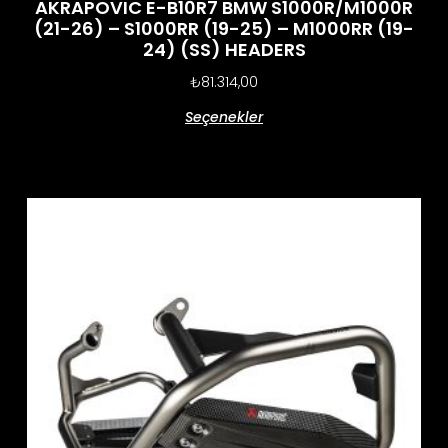
AKRAPOVIC E-B10R7 BMW S1000R/M1000R
(21-26) – S1000RR (19-25) – M1000RR (19-
24) (SS) HEADERS
₺
81.314,00
Seçenekler