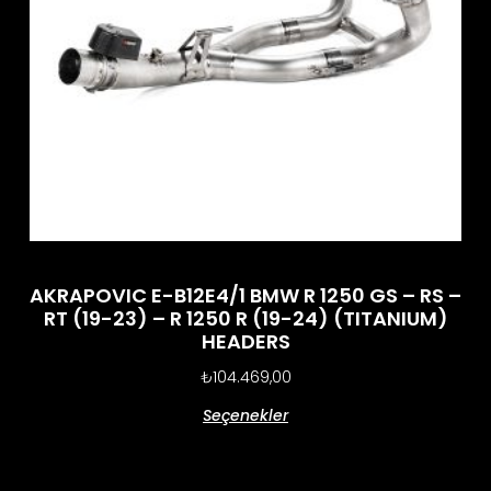
AKRAPOVIC E-B12E4/1 BMW R 1250 GS – RS –
RT (19-23) – R 1250 R (19-24) (TITANIUM)
HEADERS
₺
104.469,00
Seçenekler