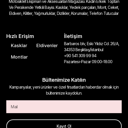
Motosiklet Ekipman ve Aksesuarları Mağazası. Kadın Erkek Toptan
Ve Perakende Yetkili Bayisi. Kasklar, Yedek parçaları, Mont, Ceket,
Eldiven, Kilitler, Yağmurluklar, Dizlikler, Korumalar, Telefon Tutucular
Hızlı Erişim
İletişim
Barbaros blv, Eski Yıldız Cd. 26/A,
Kasklar
Eldivenler
34353 Beşiktaş/İstanbul
+90 541 309 99 94
Montlar
Pazartesi–Pazar 09:00–18:00
Bültenimize Katılın
Kampanyalar, yeni ürünler ve özel fırsatlardan haberdar olmak için
bültenimize kaydolun.
Kayıt Ol