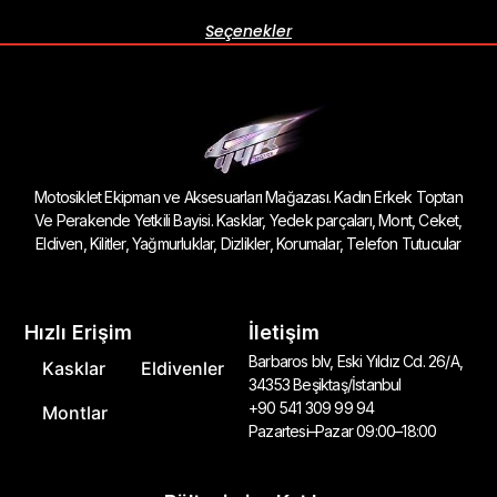
Seçenekler
Motosiklet Ekipman ve Aksesuarları Mağazası. Kadın Erkek Toptan
Ve Perakende Yetkili Bayisi. Kasklar, Yedek parçaları, Mont, Ceket,
Eldiven, Kilitler, Yağmurluklar, Dizlikler, Korumalar, Telefon Tutucular
Hızlı Erişim
İletişim
Barbaros blv, Eski Yıldız Cd. 26/A,
Kasklar
Eldivenler
34353 Beşiktaş/İstanbul
+90 541 309 99 94
Montlar
Pazartesi–Pazar 09:00–18:00