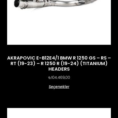
AKRAPOVIC E-B12E4/1 BMW R 1250 GS – RS –
RT (19-23) – R 1250 R (19-24) (TITANIUM)
HEADERS
₺
104.469,00
Seçenekler