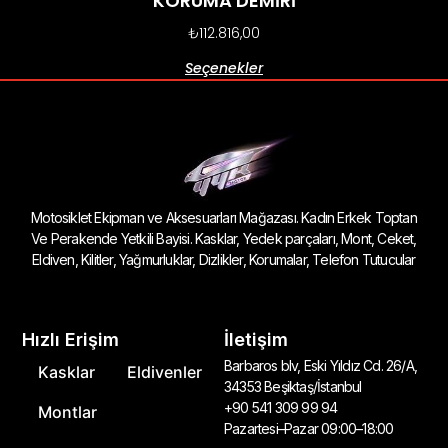
KORUMA DEMİRİ
₺
112.816,00
Seçenekler
Motosiklet Ekipman ve Aksesuarları Mağazası. Kadın Erkek Toptan
Ve Perakende Yetkili Bayisi. Kasklar, Yedek parçaları, Mont, Ceket,
Eldiven, Kilitler, Yağmurluklar, Dizlikler, Korumalar, Telefon Tutucular
Hızlı Erişim
İletişim
Barbaros blv, Eski Yıldız Cd. 26/A,
Kasklar
Eldivenler
34353 Beşiktaş/İstanbul
+90 541 309 99 94
Montlar
Pazartesi–Pazar 09:00–18:00