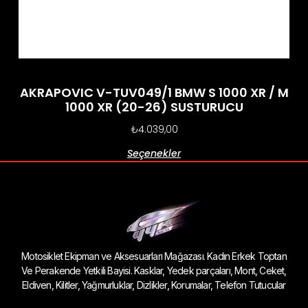
AKRAPOVIC V-TUV049/1 BMW S 1000 XR / M
1000 XR (20-26) SUSTURUCU
₺
4.039,00
Seçenekler
Motosiklet Ekipman ve Aksesuarları Mağazası. Kadın Erkek Toptan
Ve Perakende Yetkili Bayisi. Kasklar, Yedek parçaları, Mont, Ceket,
Eldiven, Kilitler, Yağmurluklar, Dizlikler, Korumalar, Telefon Tutucular