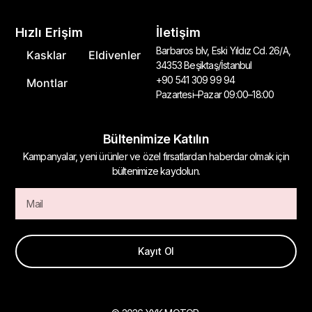
Hızlı Erişim
İletişim
Barbaros blv, Eski Yıldız Cd. 26/A,
Kasklar
Eldivenler
34353 Beşiktaş/İstanbul
+90 541 309 99 94
Montlar
Pazartesi–Pazar 09:00–18:00
Bültenimize Katılın
Kampanyalar, yeni ürünler ve özel fırsatlardan haberdar olmak için
bültenimize kaydolun.
Kayıt Ol