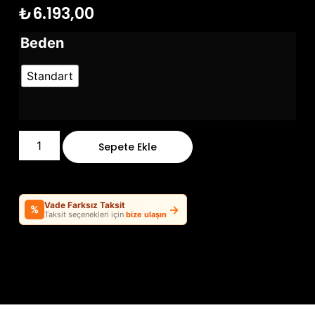
₺
6.193,00
Beden
Standart
Sepete Ekle
Vade Farksız Taksit
→
%
Taksit seçenekleri için
bize ulaşın