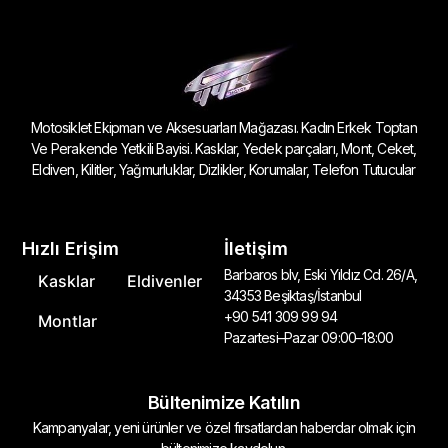
Motosiklet Ekipman ve Aksesuarları Mağazası. Kadın Erkek Toptan
Ve Perakende Yetkili Bayisi. Kasklar, Yedek parçaları, Mont, Ceket,
Eldiven, Kilitler, Yağmurluklar, Dizlikler, Korumalar, Telefon Tutucular
Hızlı Erişim
İletişim
Barbaros blv, Eski Yıldız Cd. 26/A,
Kasklar
Eldivenler
34353 Beşiktaş/İstanbul
+90 541 309 99 94
Montlar
Pazartesi–Pazar 09:00–18:00
Bültenimize Katılın
Kampanyalar, yeni ürünler ve özel fırsatlardan haberdar olmak için