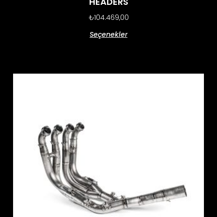
HEADERS
₺
104.469,00
Seçenekler