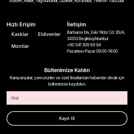
Eldiven, Kilitler, Yağmurluklar, Dizlikler, Korumalar, Telefon Tutucular
Hızlı Erişim
İletişim
Barbaros blv, Eski Yıldız Cd. 26/A,
Kasklar
Eldivenler
34353 Beşiktaş/İstanbul
+90 541 309 99 94
Montlar
Pazartesi–Pazar 09:00–18:00
Bültenimize Katılın
Kampanyalar, yeni ürünler ve özel fırsatlardan haberdar olmak için
bültenimize kaydolun.
Kayıt Ol