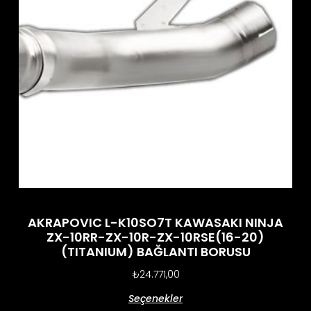
AKRAPOVIC L-K10SO7T KAWASAKI NINJA
ZX-10RR-ZX-10R-ZX-10RSE(16-20)
(TITANIUM) BAĞLANTI BORUSU
₺
24.771,00
Seçenekler