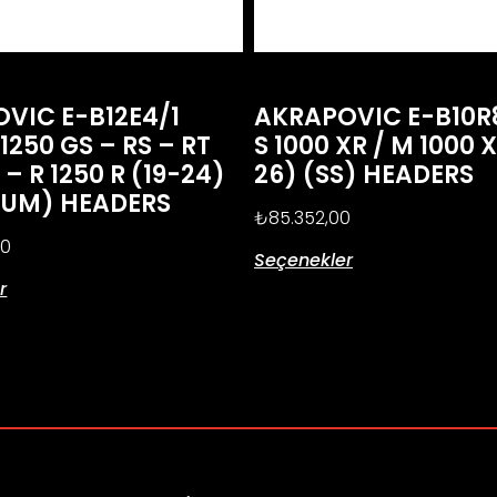
VIC E-B12E4/1
AKRAPOVIC E-B10
1250 GS – RS – RT
S 1000 XR / M 1000 
 – R 1250 R (19-24)
26) (SS) HEADERS
IUM) HEADERS
₺
85.352,00
00
Seçenekler
r