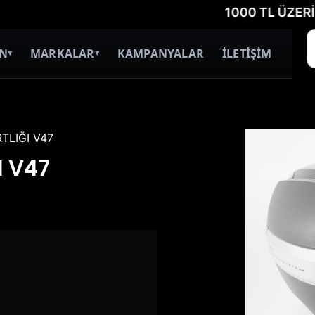
1000 TL ÜZERİ ÜCR
İN
MARKALAR
KAMPANYALAR
İLETİŞİM
▾
▾
TLIĞI V47
I V47