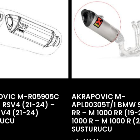
OVIC M-R05905C
AKRAPOVIC M-
 RSV4 (21-24) –
APL00305T/1 BMW S
V4 (21-24)
RR – M 1000 RR (19-
RUCU
1000 R – M 1000 R (
SUSTURUCU