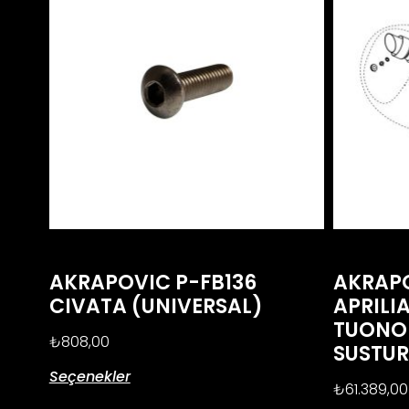
AKRAPOVIC P-FB136
AKRAP
CIVATA (UNIVERSAL)
APRILIA
TUONO 
₺
808,00
SUSTU
Seçenekler
₺
61.389,00