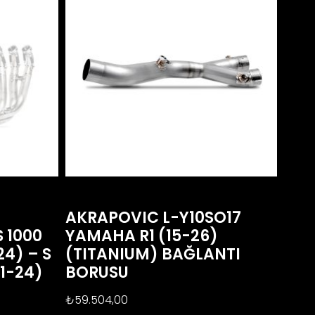
AKRAPOVIC L-Y10SO17
 1000
YAMAHA R1 (15-26)
24) – S
(TITANIUM) BAĞLANTI
21-24)
BORUSU
₺
59.504,00