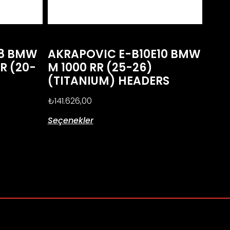
R8 BMW
AKRAPOVIC E-B10E10 BMW
XR (20-
M 1000 RR (25-26)
(TITANIUM) HEADERS
₺
141.626,00
Seçenekler