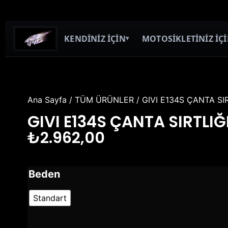
KENDİNİZ İÇİN
MOTOSİKLETİNİZ İÇ
▾
Ana Sayfa
/
TÜM ÜRÜNLER
/ GIVI E134S ÇANTA SIR
GIVI E134S ÇANTA SIRTLIĞ
₺
2.962,00
Beden
Standart