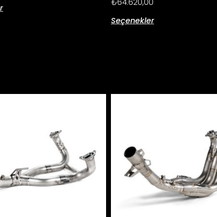
₺
64.620,00
r
Seçenekler