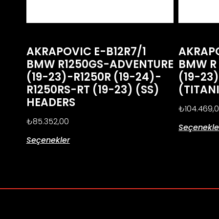
AKRAPOVIC E-B12R7/1
AKRAPO
BMW R1250GS-ADVENTURE
BMW R 
(19-23)-R1250R (19-24)-
(19-23)
R1250RS-RT (19-23) (SS)
(TITAN
HEADERS
₺
104.469,
₺
85.352,00
Seçenekle
Seçenekler