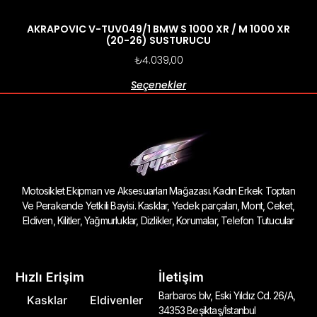
AKRAPOVIC V-TUV049/1 BMW S 1000 XR / M 1000 XR
(20-26) SUSTURUCU
₺
4.039,00
Seçenekler
Motosiklet Ekipman ve Aksesuarları Mağazası. Kadın Erkek Toptan
Ve Perakende Yetkili Bayisi. Kasklar, Yedek parçaları, Mont, Ceket,
Eldiven, Kilitler, Yağmurluklar, Dizlikler, Korumalar, Telefon Tutucular
Hızlı Erişim
İletişim
Barbaros blv, Eski Yıldız Cd. 26/A,
Kasklar
Eldivenler
34353 Beşiktaş/İstanbul