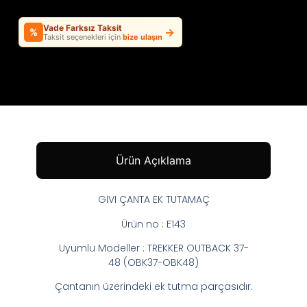
Vade Farksız Taksit
→
%
Taksit seçenekleri için
bize ulaşın
Ürün Açıklama
GIVI ÇANTA EK TUTAMAÇ
Ürün no : E143
Uyumlu Modeller : TREKKER OUTBACK 37-
48 (OBK37-OBK48)
Çantanın üzerindeki ek tutma parçasıdır.