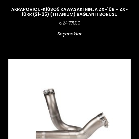
AKRAPOVIC L-K10SO9 KAWASAKI NINJA ZX-10R – ZX-
10RR (21-25) (TITANIUM) BAĞLANTI BORUSU
₺
24.771,00
Seçenekler