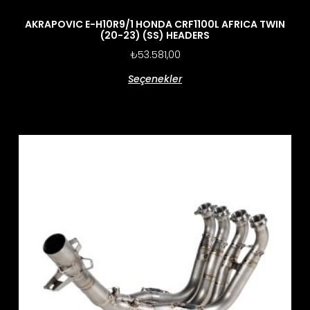
AKRAPOVIC E-H10R9/1 HONDA CRF1100L AFRICA TWIN
(20-23) (SS) HEADERS
₺
53.581,00
Seçenekler