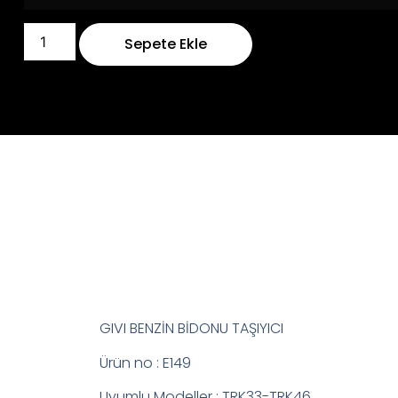
Sepete Ekle
GIVI BENZİN BİDONU TAŞIYICI
Ürün no : E149
Uyumlu Modeller : TRK33-TRK46