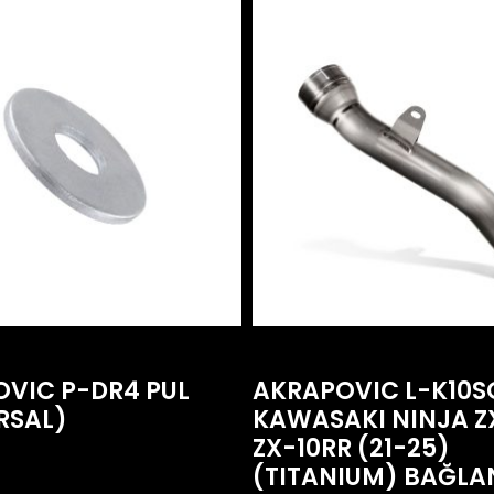
VIC P-DR4 PUL
AKRAPOVIC L-K10S
RSAL)
KAWASAKI NINJA Z
ZX-10RR (21-25)
(TITANIUM) BAĞLA