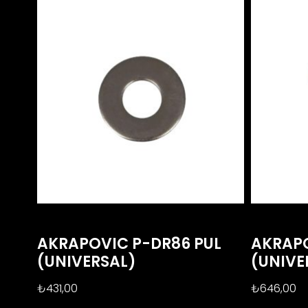
AKRAPOVIC P-DR86 PUL
AKRAPO
(UNIVERSAL)
(UNIVE
₺
431,00
₺
646,00