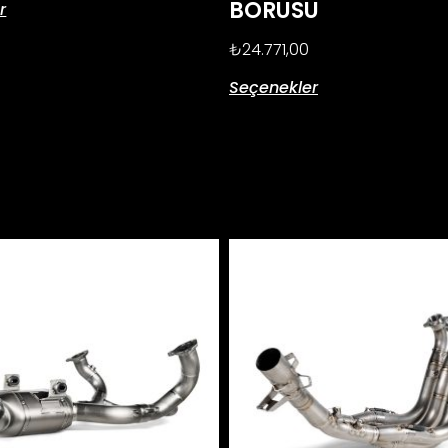
BORUSU
r
₺
24.771,00
Seçenekler