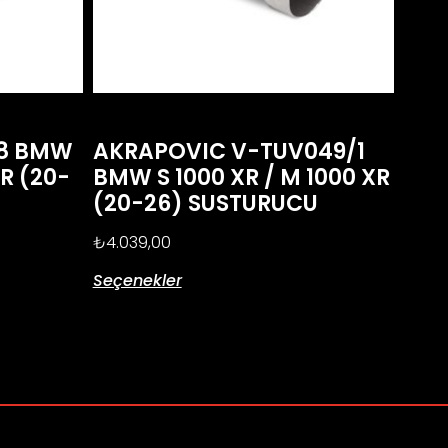
R8 BMW
AKRAPOVIC V-TUV049/1
XR (20-
BMW S 1000 XR / M 1000 XR
(20-26) SUSTURUCU
₺
4.039,00
Seçenekler