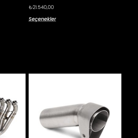
₺
21.540,00
Seçenekler