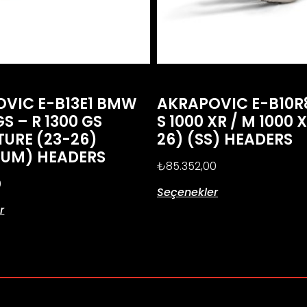
VIC E-B13E1 BMW
AKRAPOVIC E-B10
GS – R 1300 GS
S 1000 XR / M 1000 
URE (23-26)
26) (SS) HEADERS
IUM) HEADERS
₺
85.352,00
0
Seçenekler
r