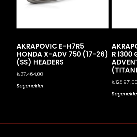
AKRAPOVIC E-H7R5
AKRAPO
HONDA X-ADV 750 (17-26)
R 1300 
(SS) HEADERS
ADVENT
(TITAN
₺
27.464,00
₺
128.971,0
Seçenekler
Seçenekle