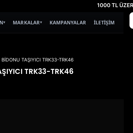
1000 TL ÜZERİ ÜCRE
İN
MARKALAR
KAMPANYALAR
İLETİŞİM
▾
▾
N BİDONU TAŞIYICI TRK33-TRK46
AŞIYICI TRK33-TRK46