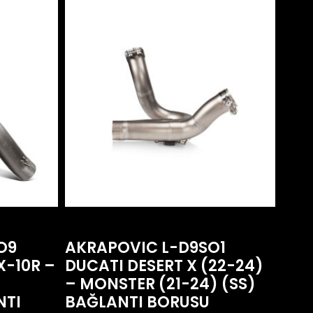
O9
AKRAPOVIC L-D9SO1
X-10R –
DUCATI DESERT X (22-24)
– MONSTER (21-24) (SS)
NTI
BAĞLANTI BORUSU