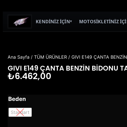
KENDİNİZ İÇİN
MOTOSİKLETİNİZ İÇ
▾
Ana Sayfa
/
TÜM ÜRÜNLER
/ GIVI E149 ÇANTA BENZİ
GIVI E149 ÇANTA BENZİN BİDONU T
₺
6.462,00
Beden
Standart