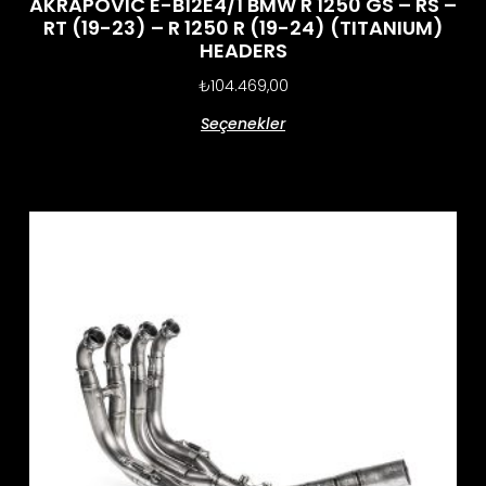
AKRAPOVIC E-B12E4/1 BMW R 1250 GS – RS –
RT (19-23) – R 1250 R (19-24) (TITANIUM)
HEADERS
₺
104.469,00
Seçenekler