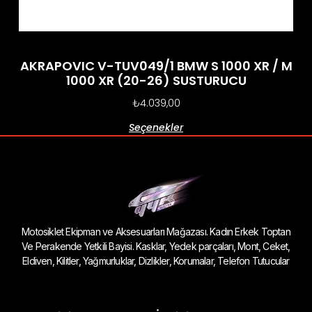
AKRAPOVIC V-TUV049/1 BMW S 1000 XR / M
1000 XR (20-26) SUSTURUCU
₺
4.039,00
Seçenekler
Motosiklet Ekipman ve Aksesuarları Mağazası. Kadın Erkek Toptan
Ve Perakende Yetkili Bayisi. Kasklar, Yedek parçaları, Mont, Ceket,
Eldiven, Kilitler, Yağmurluklar, Dizlikler, Korumalar, Telefon Tutucular