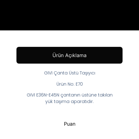
Ürün Açıklama
GIVI Çanta Üstü Taşıyıcı
Ürün No: E70
GIVI E36N-E45N çantanın üstüne takılan
yük taşıma aparatıdır.
Puan