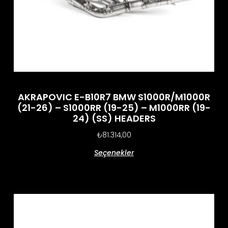
AKRAPOVIC E-B10R7 BMW S1000R/M1000R
(21-26) – S1000RR (19-25) – M1000RR (19-
24) (SS) HEADERS
₺
81.314,00
Seçenekler