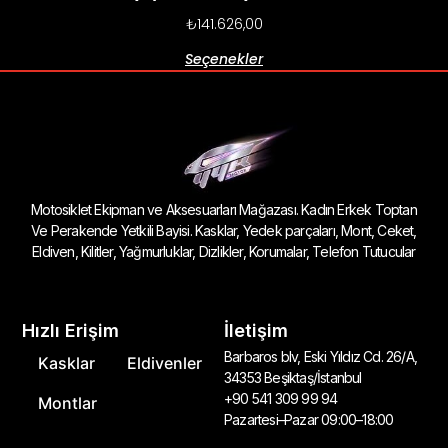
₺
141.626,00
Seçenekler
Motosiklet Ekipman ve Aksesuarları Mağazası. Kadın Erkek Toptan
Ve Perakende Yetkili Bayisi. Kasklar, Yedek parçaları, Mont, Ceket,
Eldiven, Kilitler, Yağmurluklar, Dizlikler, Korumalar, Telefon Tutucular
Hızlı Erişim
İletişim
Barbaros blv, Eski Yıldız Cd. 26/A,
Kasklar
Eldivenler
34353 Beşiktaş/İstanbul
+90 541 309 99 94
Montlar
Pazartesi–Pazar 09:00–18:00