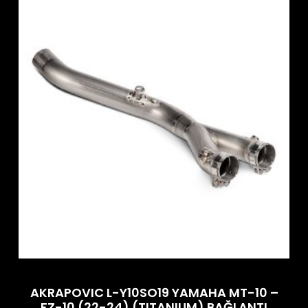
AKRAPOVIC L-Y10SO19 YAMAHA MT-10 –
FZ-10 (22-24) (TITANIUM) BAĞLANTI