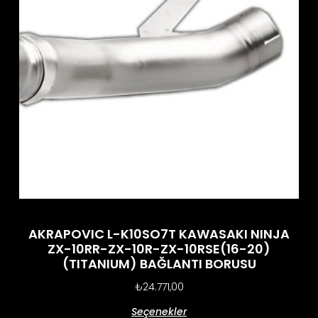
AKRAPOVIC L-K10SO7T KAWASAKI NINJA
ZX-10RR-ZX-10R-ZX-10RSE(16-20)
(TITANIUM) BAĞLANTI BORUSU
₺
24.771,00
Seçenekler