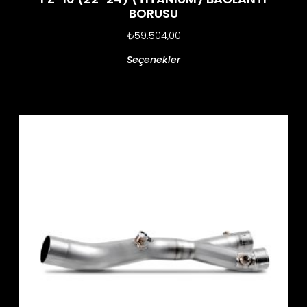
BORUSU
₺
59.504,00
Seçenekler