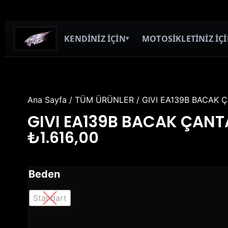
KENDİNİZ İÇİN
MOTOSİKLETİNİZ İÇ
▾
Ana Sayfa
/
TÜM ÜRÜNLER
/ GIVI EA139B BACAK 
GIVI EA139B BACAK ÇANT
₺
1.616,00
Beden
Standart