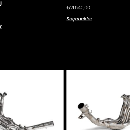
U
₺
21.540,00
Seçenekler
r