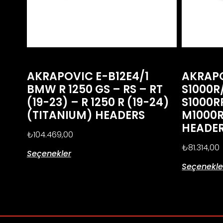
AKRAPOVIC E-B12E4/1
AKRAP
BMW R 1250 GS – RS – RT
S1000R
(19-23) – R 1250 R (19-24)
S1000R
(TITANIUM) HEADERS
M1000R
HEADE
₺
104.469,00
₺
81.314,00
Seçenekler
Seçenekle