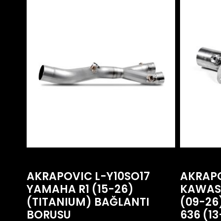
AKRAPOVIC L-Y10SO17
AKRAPO
YAMAHA R1 (15-26)
KAWASA
(TITANIUM) BAĞLANTI
(09-26
BORUSU
636 (1