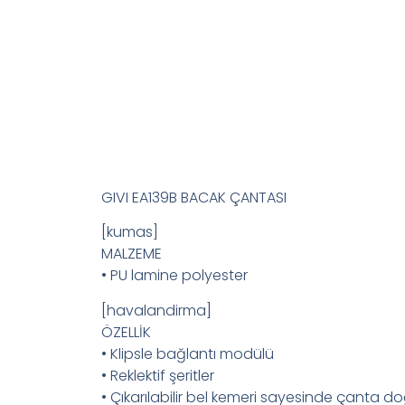
GIVI EA139B BACAK ÇANTASI
[kumas]
MALZEME
• PU lamine polyester
[havalandirma]
ÖZELLİK
• Klipsle bağlantı modülü
• Reklektif şeritler
• Çıkarılabilir bel kemeri sayesinde çanta