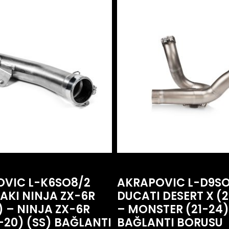
VIC L-K6SO8/2
AKRAPOVIC L-D9SO
KI NINJA ZX-6R
DUCATI DESERT X (
) – NINJA ZX-6R
– MONSTER (21-24)
3-20) (SS) BAĞLANTI
BAĞLANTI BORUSU