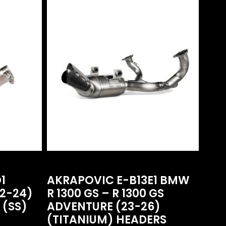
1
AKRAPOVIC E-B13E1 BMW
22-24)
R 1300 GS – R 1300 GS
 (SS)
ADVENTURE (23-26)
(TITANIUM) HEADERS