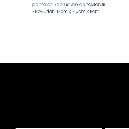
pantolon köprüsüne de takılabilir
• Boyutlar : 17cm x 7,5cm x 11cm