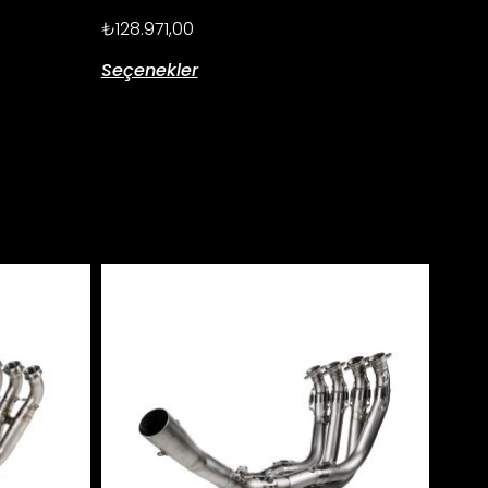
₺
128.971,00
Seçenekler