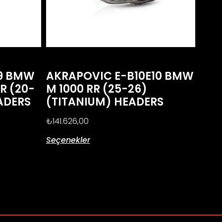
E9 BMW
AKRAPOVIC E-B10E10 BMW
XR (20-
M 1000 RR (25-26)
ADERS
(TITANIUM) HEADERS
₺
141.626,00
Seçenekler