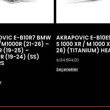
OVIC E-B10R7 BMW
AKRAPOVIC E-B10
/M1000R (21-26) –
S 1000 XR / M 1000 
R (19-25) –
26) (TITANIUM) HE
R (19-24) (SS)
₺
134.894,00
RS
Seçenekler
r