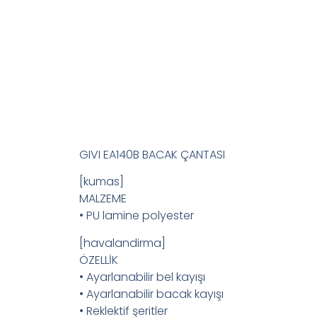
GIVI EA140B BACAK ÇANTASI
[kumas]
MALZEME
• PU lamine polyester
[havalandirma]
ÖZELLİK
• Ayarlanabilir bel kayışı
• Ayarlanabilir bacak kayışı
• Reklektif şeritler