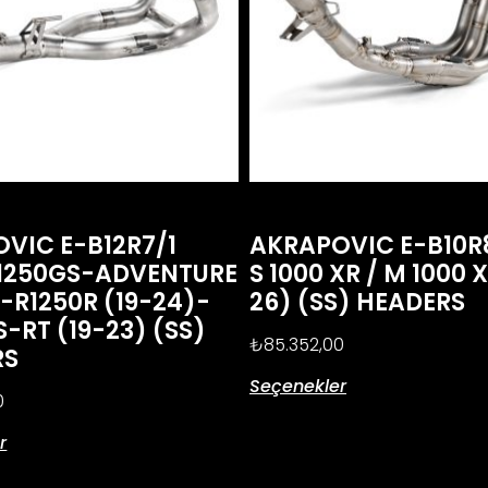
VIC E-B12R7/1
AKRAPOVIC E-B10
1250GS-ADVENTURE
S 1000 XR / M 1000 
)-R1250R (19-24)-
26) (SS) HEADERS
S-RT (19-23) (SS)
₺
85.352,00
RS
Seçenekler
0
r