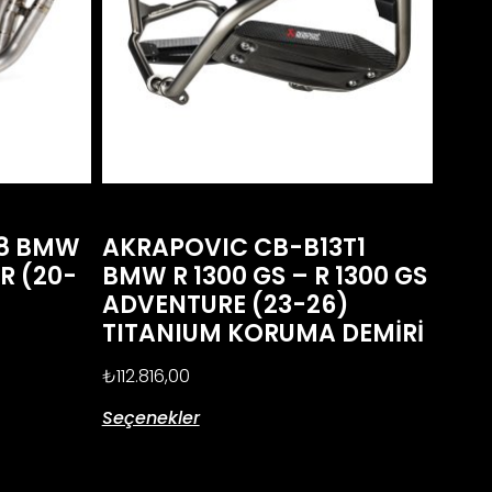
R8 BMW
AKRAPOVIC CB-B13T1
XR (20-
BMW R 1300 GS – R 1300 GS
ADVENTURE (23-26)
TITANIUM KORUMA DEMİRİ
₺
112.816,00
Seçenekler