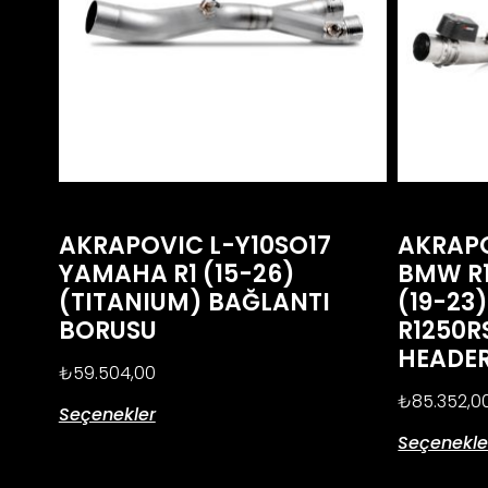
AKRAPOVIC L-Y10SO17
AKRAPO
YAMAHA R1 (15-26)
BMW R
(TITANIUM) BAĞLANTI
(19-23
BORUSU
R1250R
HEADE
₺
59.504,00
₺
85.352,0
Seçenekler
Seçenekle