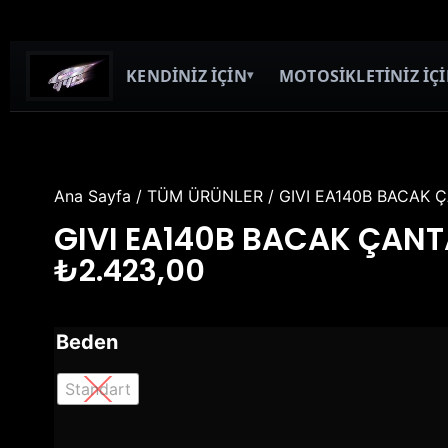
KENDİNİZ İÇİN
MOTOSİKLETİNİZ İÇ
▾
Ana Sayfa
/
TÜM ÜRÜNLER
/ GIVI EA140B BACAK 
GIVI EA140B BACAK ÇANT
₺
2.423,00
Beden
Standart