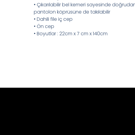
• Çıkarılabilir bel kemeri sayesinde doğrud
pantolon köprüsüne de takılabilir
• Dahili file iç cep
• Ön cep
• Boyutlar : 22cm x 7 cm x 140cm