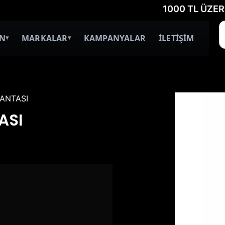
1000 TL ÜZERİ ÜCRET
İN
MARKALAR
KAMPANYALAR
İLETİŞİM
▾
▾
ÇANTASI
ASI