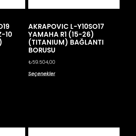
O19
AKRAPOVIC L-Y10SO17
Z-10
YAMAHA R1 (15-26)
)
(TITANIUM) BAĞLANTI
BORUSU
₺
59.504,00
Seçenekler