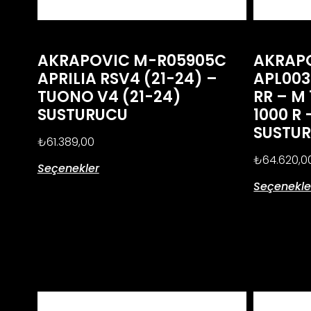
AKRAPOVIC M-R05905C
AKRAP
APRILIA RSV4 (21-24) –
APL003
TUONO V4 (21-24)
RR – M 
SUSTURUCU
1000 R 
SUSTU
₺
61.389,00
₺
64.620,0
Seçenekler
Seçenekle