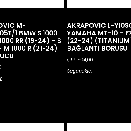
OVIC M-
AKRAPOVIC L-Y10S
05T/1 BMW S 1000
YAMAHA MT-10 – F
1000 RR (19-24) – S
(22-24) (TITANIUM
– M 1000 R (21-24)
BAĞLANTI BORUSU
RUCU
₺
59.504,00
0
Seçenekler
r