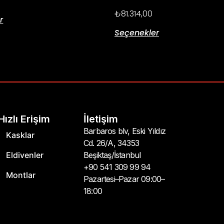
₺
81.314,00
r
Seçenekler
Hızlı Erişim
İletişim
Barbaros blv, Eski Yıldız
Kasklar
Cd. 26/A, 34353
Eldivenler
Beşiktaş/İstanbul
+90 541 309 99 94
Montlar
Pazartesi–Pazar 09:00–
18:00