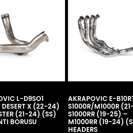
VIC L-D9SO1
AKRAPOVIC E-B10
 DESERT X (22-24)
S1000R/M1000R (21
TER (21-24) (SS)
S1000RR (19-25) –
NTI BORUSU
M1000RR (19-24) (S
HEADERS