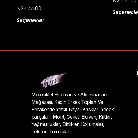
₺
21.540,00
₺
24.771,00
Seçenekle
Seçenekler
Motosiklet Ekipman ve Aksesuarları
Mağazası. Kadın Erkek Toptan Ve
Perakende Yetkili Bayisi. Kasklar, Yedek
parçaları, Mont, Ceket, Eldiven, Kilitler,
Yağmurluklar, Dizlikler, Korumalar,
Telefon Tutucular