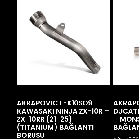
AKRAPOVIC L-K10SO9
AKRAPO
KAWASAKI NINJA ZX-10R –
DUCATI
ZX-10RR (21-25)
– MONS
(TITANIUM) BAĞLANTI
BAĞLA
BORUSU