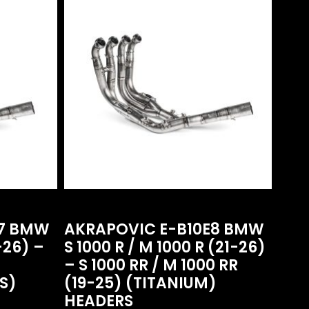
R7 BMW
AKRAPOVIC E-B10E8 BMW
-26) –
S 1000 R / M 1000 R (21-26)
– S 1000 RR / M 1000 RR
S)
(19-25) (TITANIUM)
HEADERS