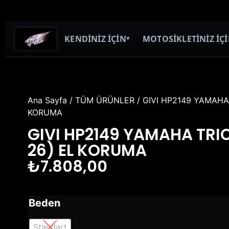
KENDİNİZ İÇİN
MOTOSİKLETİNİZ İÇ
▾
Ana Sayfa
/
TÜM ÜRÜNLER
/ GIVI HP2149 YAMAHA 
KORUMA
GIVI HP2149 YAMAHA TRIC
26) EL KORUMA
₺
7.808,00
Beden
Standart