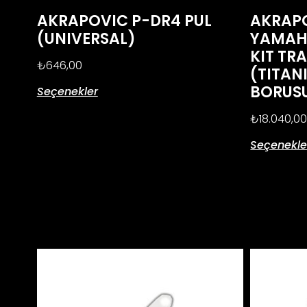
AKRAPOVIC P-DR4 PUL
AKRAPO
(UNIVERSAL)
YAMAHA
KIT TR
₺
646,00
(TITAN
BORUS
Seçenekler
₺
18.040,0
Seçenekle