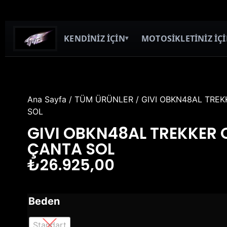
KENDİNİZ İÇİN
MOTOSİKLETİNİZ İÇ
▾
Ana Sayfa
/
TÜM ÜRÜNLER
/ GIVI OBKN48AL TRE
SOL
GIVI OBKN48AL TREKKER
ÇANTA SOL
₺
26.925,00
Beden
Standart