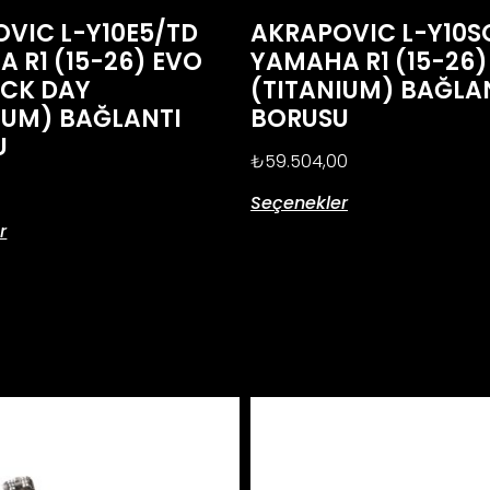
VIC L-Y10E5/TD
AKRAPOVIC L-Y10S
 R1 (15-26) EVO
YAMAHA R1 (15-26)
ACK DAY
(TITANIUM) BAĞLA
IUM) BAĞLANTI
BORUSU
U
₺
59.504,00
0
Seçenekler
r