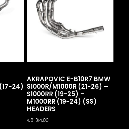
AKRAPOVIC E-B10R7 BMW
(17-24)
S1000R/M1000R (21-26) –
S1000RR (19-25) –
M1000RR (19-24) (SS)
HEADERS
₺
81.314,00