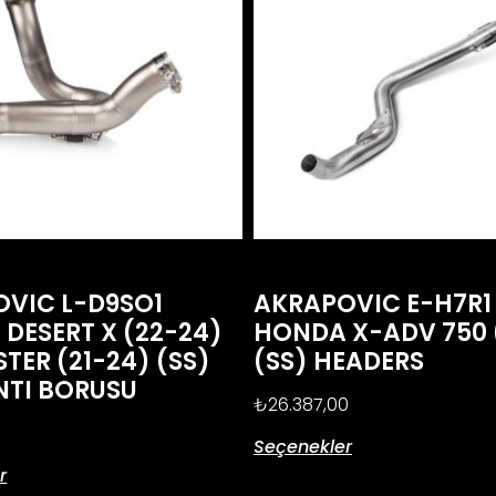
VIC L-D9SO1
AKRAPOVIC E-H7R1
 DESERT X (22-24)
HONDA X-ADV 750 
TER (21-24) (SS)
(SS) HEADERS
NTI BORUSU
₺
26.387,00
Seçenekler
r