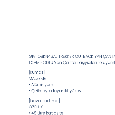
GIVI OBKN48AL TREKKER OUTBACK YAN ÇANT
(CAM KODLU Yan Çanta Taşıyıcıları ile uyuml
[kumas]
MALZEME
• Alüminyum
• Çizilmeye dayanıklı yüzey
[havalandirma]
ÖZELLİK
• 48 Litre kapasite