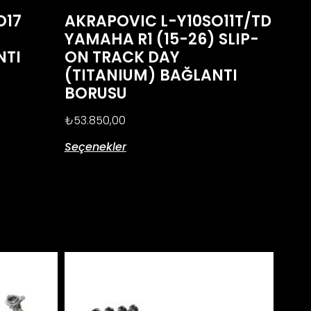
O17
AKRAPOVIC L-Y10SO11T/TD
YAMAHA R1 (15-26) SLIP-
NTI
ON TRACK DAY
(TITANIUM) BAĞLANTI
BORUSU
₺
53.850,00
Seçenekler