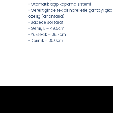
• Otomatik açıp kapama sistemi,
• Gerektiğinde tek bir hareketle çantayı çık
özelliği(anahtarla)
• Sadece sol taraf.
• Genişlik = 49,5cm
• Yükseklik = 38,7cm
• Derinlik = 30,6cm