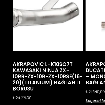
AKRAPOVIC L-K10SO7T
AKRAPO
KAWASAKI NINJA ZX-
DUCATI
10RR-ZX-10R-ZX-10RSE(16-
– MONS
20)(TITANIUM) BAĞLANTI
BAĞLA
BORUSU
₺
21.540,00
₺
24.771,00
Seçenekle