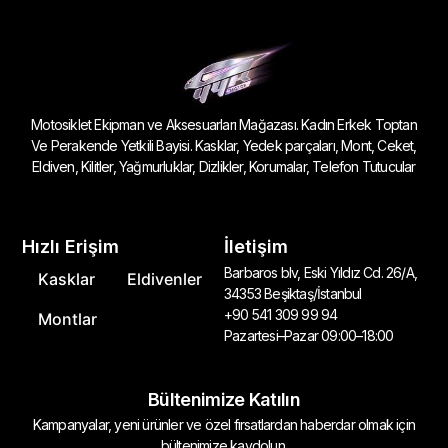
Motosiklet Ekipman ve Aksesuarları Mağazası. Kadın Erkek Toptan
Ve Perakende Yetkili Bayisi. Kasklar, Yedek parçaları, Mont, Ceket,
Eldiven, Kilitler, Yağmurluklar, Dizlikler, Korumalar, Telefon Tutucular
Hızlı Erişim
İletişim
Barbaros blv, Eski Yıldız Cd. 26/A,
Kasklar
Eldivenler
34353 Beşiktaş/İstanbul
+90 541 309 99 94
Montlar
Pazartesi–Pazar 09:00–18:00
Bültenimize Katılın
Kampanyalar, yeni ürünler ve özel fırsatlardan haberdar olmak için
bültenimize kaydolun.