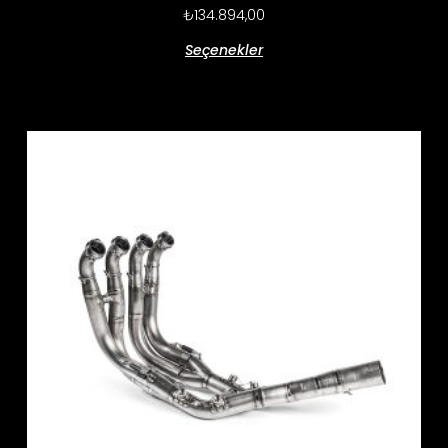
₺
134.894,00
Seçenekler