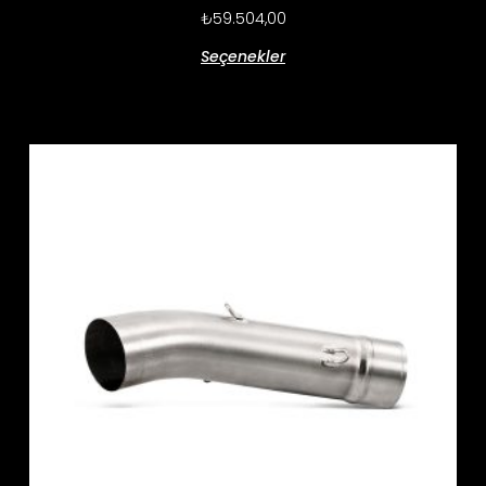
₺
59.504,00
Seçenekler