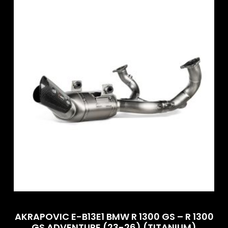
AKRAPOVIC E-B13E1 BMW R 1300 GS – R 1300
GS ADVENTURE (23-26) (TITANIUM)