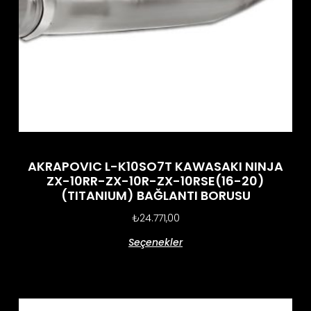
AKRAPOVIC L-K10SO7T KAWASAKI NINJA
ZX-10RR-ZX-10R-ZX-10RSE(16-20)
(TITANIUM) BAĞLANTI BORUSU
₺
24.771,00
Seçenekler