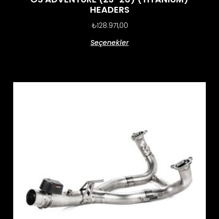
HEADERS
₺
128.971,00
Seçenekler