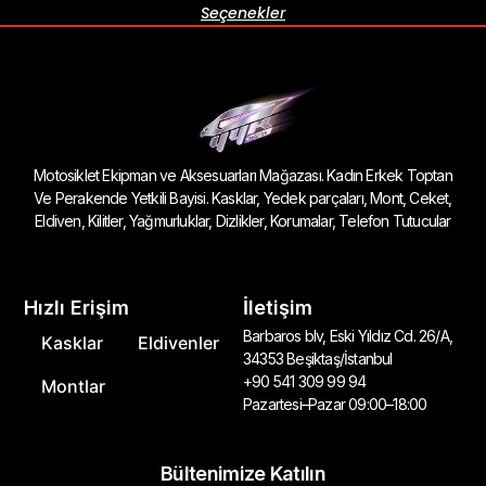
Seçenekler
Motosiklet Ekipman ve Aksesuarları Mağazası. Kadın Erkek Toptan
Ve Perakende Yetkili Bayisi. Kasklar, Yedek parçaları, Mont, Ceket,
Eldiven, Kilitler, Yağmurluklar, Dizlikler, Korumalar, Telefon Tutucular
Hızlı Erişim
İletişim
Barbaros blv, Eski Yıldız Cd. 26/A,
Kasklar
Eldivenler
34353 Beşiktaş/İstanbul
+90 541 309 99 94
Montlar
Pazartesi–Pazar 09:00–18:00
Bültenimize Katılın