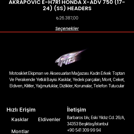
AKRAPOVIC E-H7R1 HONDA X-ADV 750 (17-
24) (SS) HEADERS
₺
26.387,00
Seçenekler
Motosiklet Ekipman ve Aksesuarları Mağazası. Kadın Erkek Toptan
Ve Perakende Yetkili Bayisi. Kasklar, Yedek parçaları, Mont, Ceket,
Eldiven, Kilitler, Yağmurluklar, Dizlikler, Korumalar, Telefon Tutucular
Hızlı Erişim
İletişim
Barbaros blv, Eski Yıldız Cd. 26/A,
Kasklar
Eldivenler
34353 Beşiktaş/İstanbul
+90 541 309 99 94
Montlar