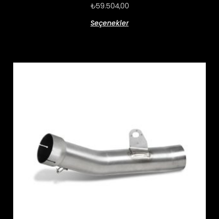
₺
59.504,00
Seçenekler