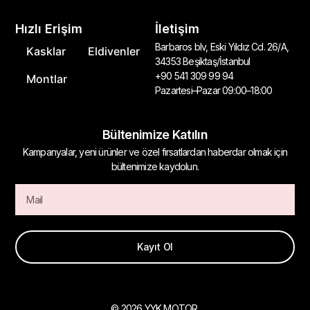
Hızlı Erişim
İletişim
Barbaros blv, Eski Yıldız Cd. 26/A,
Kasklar
Eldivenler
34353 Beşiktaş/İstanbul
+90 541 309 99 94
Montlar
Pazartesi–Pazar 09:00–18:00
Bültenimize Katılın
Kampanyalar, yeni ürünler ve özel fırsatlardan haberdar olmak için
bültenimize kaydolun.
Kayıt Ol
© 2026 YYK MOTOR.