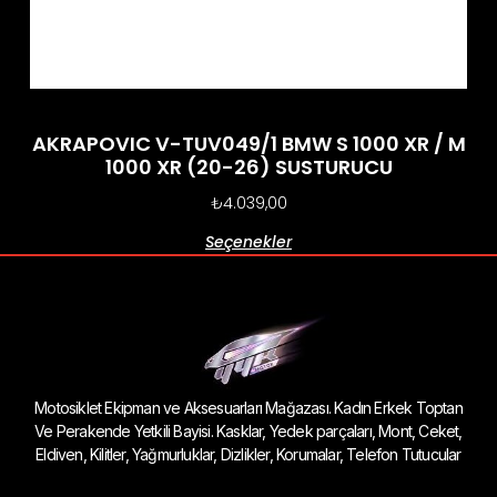
AKRAPOVIC V-TUV049/1 BMW S 1000 XR / M
1000 XR (20-26) SUSTURUCU
₺
4.039,00
Seçenekler
Motosiklet Ekipman ve Aksesuarları Mağazası. Kadın Erkek Toptan
Ve Perakende Yetkili Bayisi. Kasklar, Yedek parçaları, Mont, Ceket,
Eldiven, Kilitler, Yağmurluklar, Dizlikler, Korumalar, Telefon Tutucular