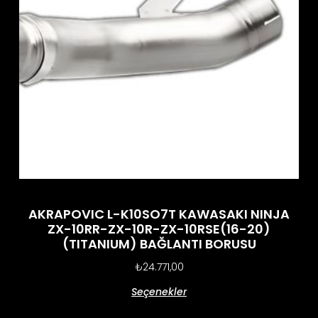
AKRAPOVIC L-K10SO7T KAWASAKI NINJA
ZX-10RR-ZX-10R-ZX-10RSE(16-20)
(TITANIUM) BAĞLANTI BORUSU
₺
24.771,00
Seçenekler