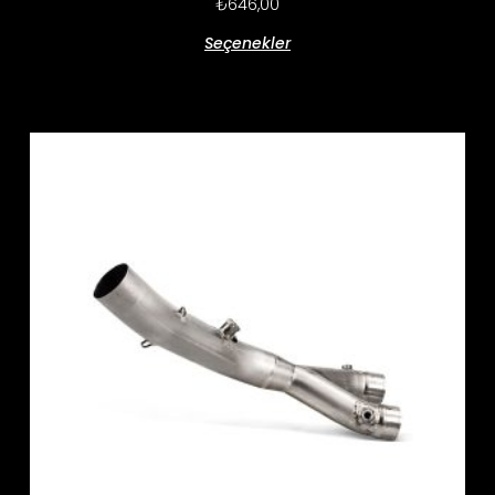
₺
646,00
Seçenekler