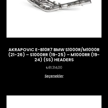
AKRAPOVIC E-B10R7 BMW S1000R/M1000R
(21-26) – S1000RR (19-25) – M1000RR (19-
24) (SS) HEADERS
₺
81.314,00
Seçenekler