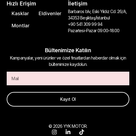
Hızlı Erişim
İletişim
Barbaros blv, Eski Yıldız Cd. 26/A,
Kasklar
Eldivenler
34353 Beşiktaş/İstanbul
+90 541 309 99 94
Montlar
Pazartesi–Pazar 09:00–18:00
Bültenimize Katılın
Kampanyalar, yeni ürünler ve özel fırsatlardan haberdar olmak için
bültenimize kaydolun.
Kayıt Ol
© 2026 YYK MOTOR.