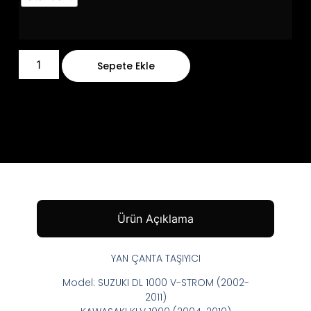
Sepete Ekle
Ürün Açıklama
YAN ÇANTA TAŞIYICI
Model: SUZUKI DL 1000 V-STROM (2002-
2011)