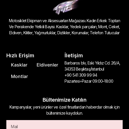
Motosiklet Ekipman ve Aksesuarları Mağazası. Kadın Erkek Toptan
Ve Perakende Yetkili Bayisi. Kasklar, Yedek parçaları, Mont, Ceket,
Eldiven, Kilitler, Yağmurluklar, Dizlikler, Korumalar, Telefon Tutucular
Hızlı Erişim
İletişim
Barbaros blv, Eski Yıldız Cd. 26/A,
Kasklar
Eldivenler
34353 Beşiktaş/İstanbul
+90 541 309 99 94
Montlar
Pazartesi–Pazar 09:00–18:00
Bültenimize Katılın
Kampanyalar, yeni ürünler ve özel fırsatlardan haberdar olmak için
bültenimize kaydolun.