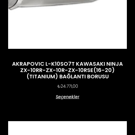
AKRAPOVIC L-K10SO7T KAWASAKI NINJA
ZX-10RR-ZX-10R-ZX-10RSE(16-20)
(TITANIUM) BAĞLANTI BORUSU
₺
24.771,00
Seçenekler