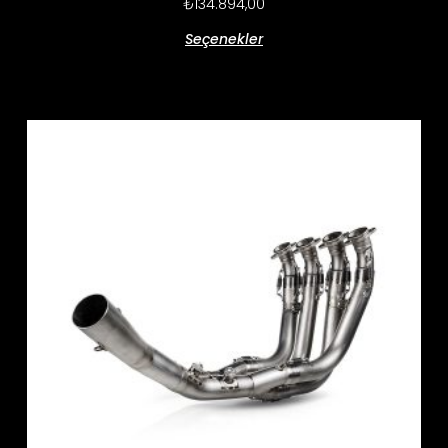
₺
134.894,00
Seçenekler