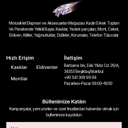
Motosiklet Ekipman ve Aksesuarları Mağazası. Kadın Erkek Toptan
Ve Perakende Yetkili Bayisi. Kasklar, Yedek parçaları, Mont, Ceket,
Eldiven, Kilitler, Yağmurluklar, Dizlikler, Korumalar, Telefon Tutucular
Hızlı Erişim
İletişim
Barbaros blv, Eski Yıldız Cd. 26/A,
Kasklar
Eldivenler
34353 Beşiktaş/İstanbul
+90 541 309 99 94
Montlar
Pazartesi–Pazar 09:00–18:00
Bültenimize Katılın
Kampanyalar, yeni ürünler ve özel fırsatlardan haberdar olmak için
bültenimize kaydolun.