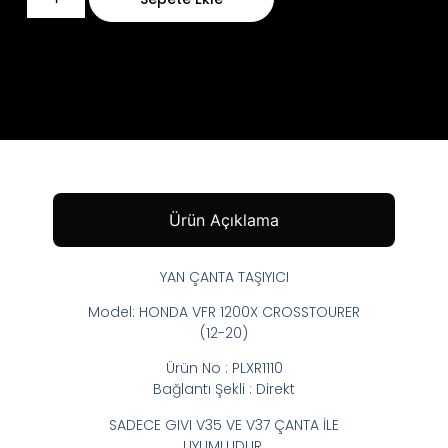
Ürün Açıklama
YAN ÇANTA TAŞIYICI
Model: HONDA VFR 1200X CROSSTOURER
(12-20)
Ürün No : PLXR1110
Bağlantı Şekli : Direkt
SADECE GIVI V35 VE V37 ÇANTA İLE
UYUMLUDUR.