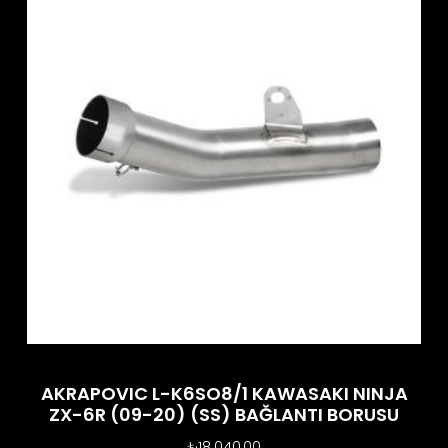
AKRAPOVIC L-K6SO8/1 KAWASAKI NINJA
ZX-6R (09-20) (SS) BAĞLANTI BORUSU
₺
18.040,00