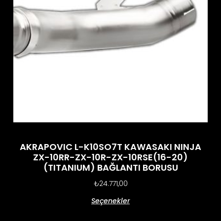
AKRAPOVIC L-K10SO7T KAWASAKI NINJA
ZX-10RR-ZX-10R-ZX-10RSE(16-20)
(TITANIUM) BAĞLANTI BORUSU
₺
24.771,00
Seçenekler