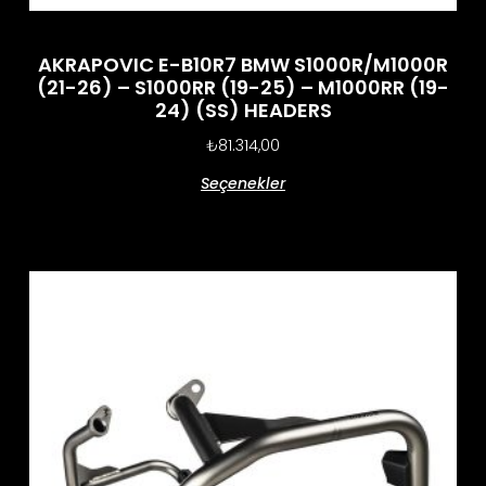
AKRAPOVIC E-B10R7 BMW S1000R/M1000R
(21-26) – S1000RR (19-25) – M1000RR (19-
24) (SS) HEADERS
₺
81.314,00
Seçenekler