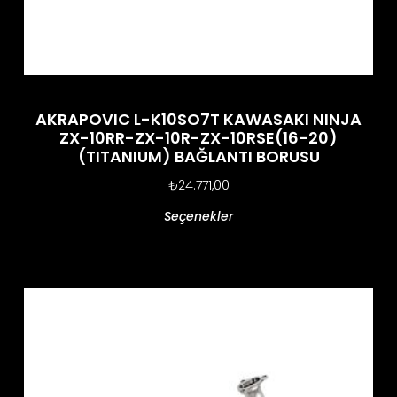
AKRAPOVIC L-K10SO7T KAWASAKI NINJA
ZX-10RR-ZX-10R-ZX-10RSE(16-20)
(TITANIUM) BAĞLANTI BORUSU
₺
24.771,00
Seçenekler