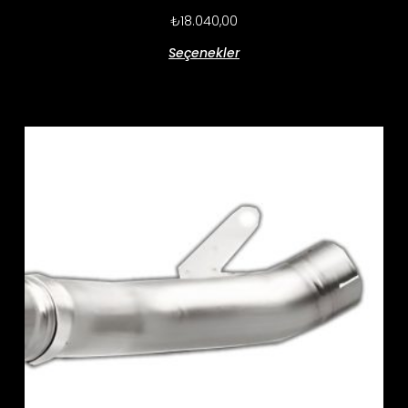
₺
18.040,00
Seçenekler