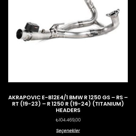
AKRAPOVIC E-B12E4/1 BMW R 1250 GS – RS –
RT (19-23) – R 1250 R (19-24) (TITANIUM)
HEADERS
₺
104.469,00
Seçenekler