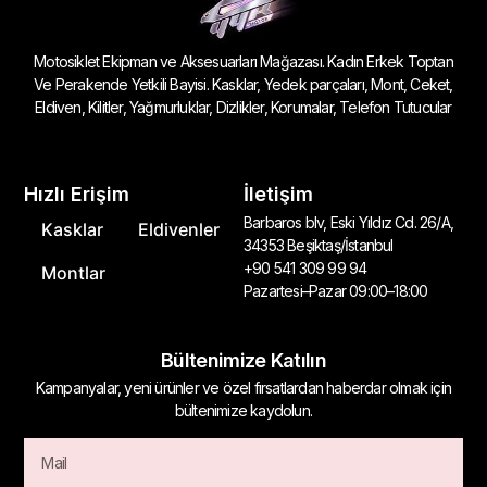
Motosiklet Ekipman ve Aksesuarları Mağazası. Kadın Erkek Toptan
Ve Perakende Yetkili Bayisi. Kasklar, Yedek parçaları, Mont, Ceket,
Eldiven, Kilitler, Yağmurluklar, Dizlikler, Korumalar, Telefon Tutucular
Hızlı Erişim
İletişim
Barbaros blv, Eski Yıldız Cd. 26/A,
Kasklar
Eldivenler
34353 Beşiktaş/İstanbul
+90 541 309 99 94
Montlar
Pazartesi–Pazar 09:00–18:00
Bültenimize Katılın
Kampanyalar, yeni ürünler ve özel fırsatlardan haberdar olmak için
bültenimize kaydolun.