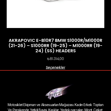
AKRAPOVIC E-B10R7 BMW S1000R/M1000R
(21-26) – S1000RR (19-25) – M1000RR (19-
24) (SS) HEADERS
₺
81.314,00
Seçenekler
Motosiklet Ekipman ve Aksesuarları Mağazası. Kadın Erkek Toptan
Ve Perakende Yetkili Bayisi. Kasklar, Yedek parçaları, Mont, Ceket,