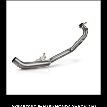
AKRAPOVIC E-H7R5 HONDA X-ADV 750