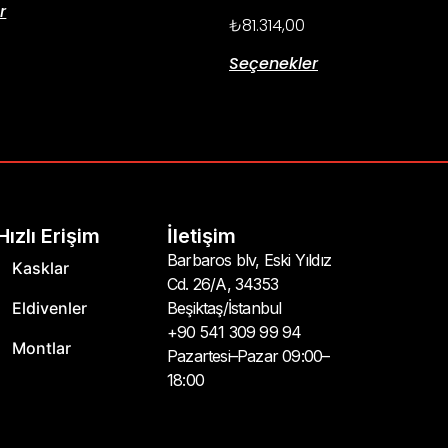
r
₺
81.314,00
Seçenekler
Hızlı Erişim
İletişim
Barbaros blv, Eski Yıldız
Kasklar
Cd. 26/A, 34353
Eldivenler
Beşiktaş/İstanbul
+90 541 309 99 94
Montlar
Pazartesi–Pazar 09:00–
18:00