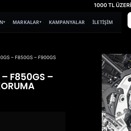
1000 TL ÜZERİ ÜCRET
İN
MARKALAR
KAMPANYALAR
İLETİŞİM
▾
▾
50GS – F850GS – F900GS
 – F850GS –
 KORUMA