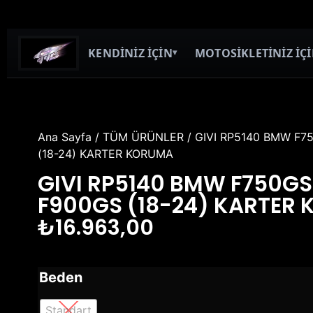
KENDİNİZ İÇİN
MOTOSİKLETİNİZ İÇ
▾
Ana Sayfa
/
TÜM ÜRÜNLER
/ GIVI RP5140 BMW F7
(18-24) KARTER KORUMA
GIVI RP5140 BMW F750GS
F900GS (18-24) KARTER
₺
16.963,00
Beden
Standart