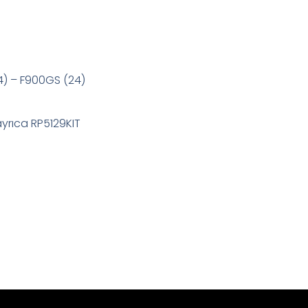
4) – F900GS (24)
 ayrıca RP5129KIT