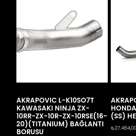
AKRAPOVIC L-K10SO7T
AKRAP
KAWASAKI NINJA ZX-
HONDA 
10RR-ZX-10R-ZX-10RSE(16-
(SS) H
20)(TITANIUM) BAĞLANTI
₺
27.464,0
BORUSU