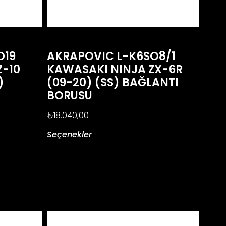
O19
AKRAPOVIC L-K6SO8/1
Z-10
KAWASAKI NINJA ZX-6R
)
(09-20) (SS) BAĞLANTI
BORUSU
₺
18.040,00
Seçenekler