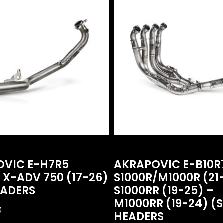
OVIC E-H7R5
AKRAPOVIC E-B10
X-ADV 750 (17-26)
S1000R/M1000R (21
EADERS
S1000RR (19-25) –
M1000RR (19-24) (S
0
HEADERS