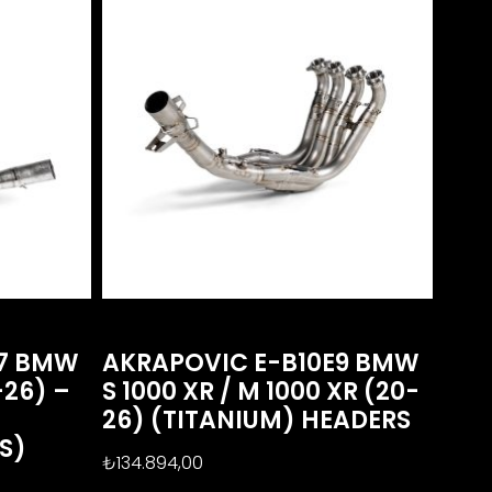
R7 BMW
AKRAPOVIC E-B10E9 BMW
-26) –
S 1000 XR / M 1000 XR (20-
26) (TITANIUM) HEADERS
S)
₺
134.894,00